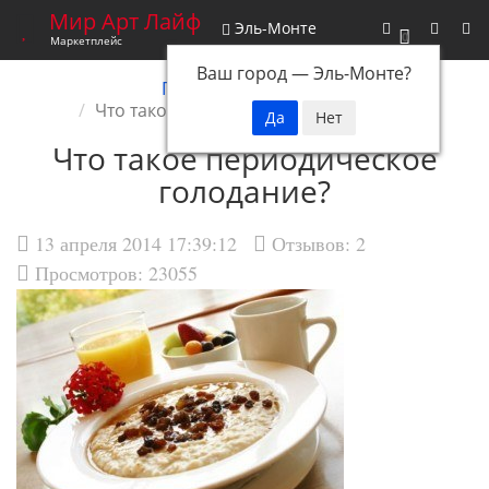
Мир Арт Лайф
Эль-Монте
0
Маркетплейс
Ваш город —
Эль-Монте
?
Главная
Новости
Что такое периодическое голодание?
Что такое периодическое
голодание?
13 апреля 2014 17:39:12
Отзывов:
2
Просмотров: 23055