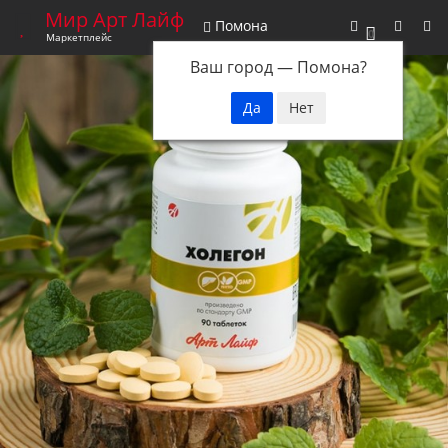
Мир Арт Лайф
Помона
0
Маркетплейс
Ваш город —
Помона
?