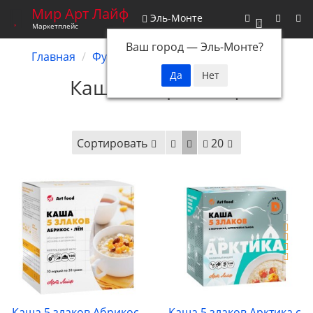
Мир Арт Лайф
Эль-Монте
0
Маркетплейс
Ваш город —
Эль-Монте
?
Главная
Функциональное питание
Каши
Каши от Арт Лайф
Сортировать
20
Каша 5 злаков Абрикос -
Каша 5 злаков Арктика с