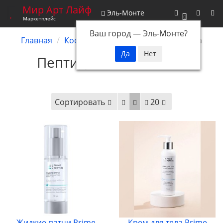
Мир Арт Лайф
Эль-Монте
0
Маркетплейс
Ваш город —
Эль-Монте
?
Главная
Косметика
Пептидная косметика
Пептидная косметика
Сортировать
20
Жидкие патчи Prime
Крем для тела Prime