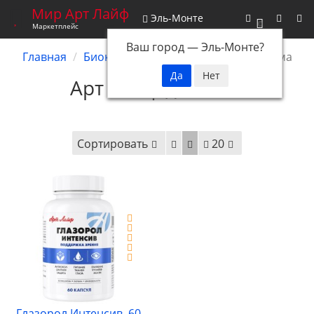
Мир Арт Лайф
Эль-Монте
0
Маркетплейс
Ваш город —
Эль-Монте
?
Главная
Биокомплексы
Зрительная система
Арт Лайф для глаз
Сортировать
20
Глазорол Интенсив, 60