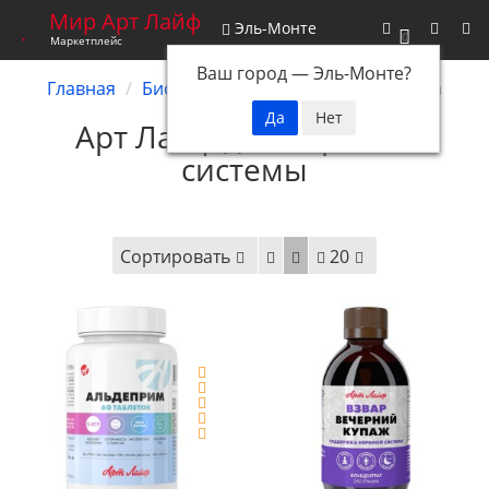
Мир Арт Лайф
Эль-Монте
0
Маркетплейс
Ваш город —
Эль-Монте
?
Главная
Биокомплексы
Нервная система
Арт Лайф для нервной
системы
Сортировать
20