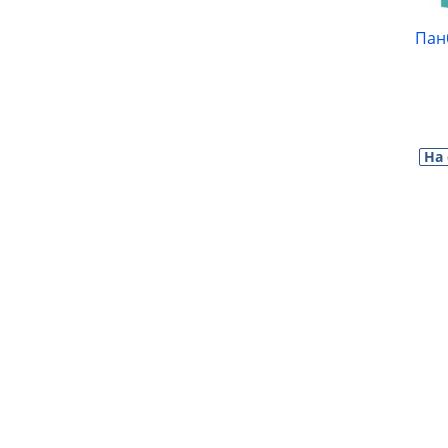
Пан
На