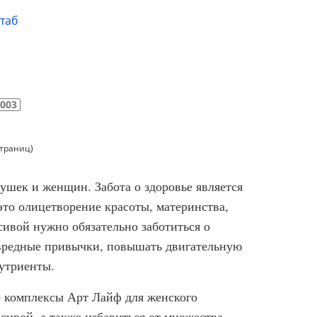
таб
6003
страниц)
шек и женщин. Забота о здоровье является
то олицетворение красоты, материнства,
асивой нужно обязательно заботиться о
 вредные привычки, повышать двигательную
нутриенты.
 комплексы Арт Лайф для женского
сивой, а также избавиться от множества