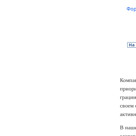
Фор
На
Компан
приори
грации
своем 
активн
В наше
здоров