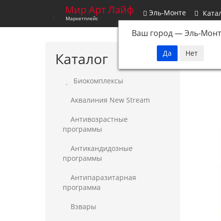
Мир Арт Лайф
Эль-Монте
Ката
Маркетплейс
Ваш город —
Эль-Монт
Каталог
Биокомплексы
Аквалиния New Stream
Антивозрастные
программы
Антикандидозные
программы
Антипаразитарная
программа
Взвары