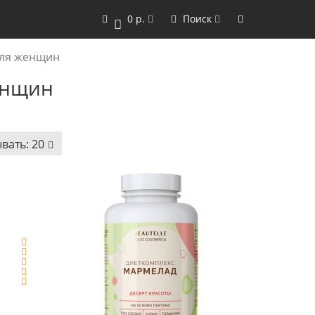
0 р.
Поиск
0
ля женщин
енщин
вать:
20