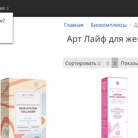
лог
е
?
Главная
Биокомплексы
Д
Арт Лайф для ж
Сортировать
Показы