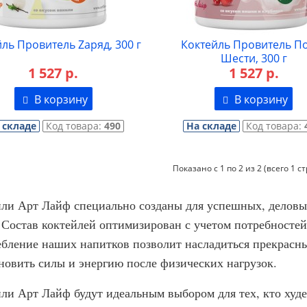
ль Провитель Zаряд, 300 г
Коктейль Провитель П
Шести, 300 г
1 527 р.
1 527 р.
В корзину
В корзину
 складе
Код товара:
490
На складе
Код товара:
Показано с 1 по 2 из 2 (всего 1 с
ли Арт Лайф специально созданы для успешных, деловых
 Состав коктейлей оптимизирован с учетом потребностей 
бление наших напитков позволит насладиться прекрасны
новить силы и энергию после физических нагрузок.
ли Арт Лайф будут идеальным выбором для тех, кто худе