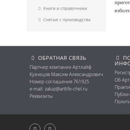
пригот
Книги и справочники
взболт
Снятые с производства
ОБРАТНАЯ СВЯЗЬ
ПО
ИНФ
Партнер компании Артлайф
Регист
Кузнецов Максим Александрович
Об Ар
Номер соглашения 761925
Практи
e-mail: zakaz@artlife-chel.ru
Публич
Реквизиты
Полити