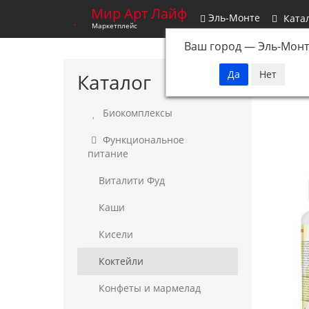
Мир Арт Лайф
Эль-Монте
Ката
Маркетплейс
Ваш город —
Эль-Монт
Каталог
Биокомплексы
Функциональное
питание
Виталити Фуд
Каши
Кисели
Коктейли
Конфеты и мармелад