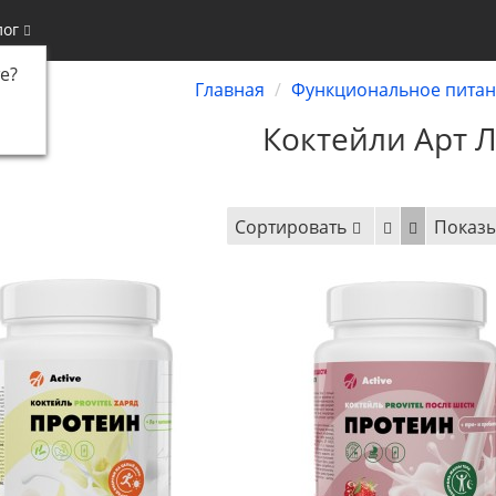
лог
е
?
Главная
Функциональное пита
Коктейли Арт 
Сортировать
Показы