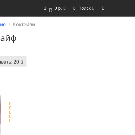
0 р.
Поиск
0
ние
Коктейли
Лайф
вать:
20