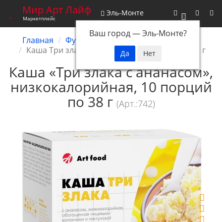
Мир Арт Лайф
Эль-Монте
0
Маркетплейс
Ваш город —
Эль-Монте
?
Главная
Функциональное питание
Каши
Каша Три злака с ананасом, 10 порций по 38 г
Каша «Три злака с ананасом»,
низкокалорийная, 10 порций
по 38 г
(Арт.:742)