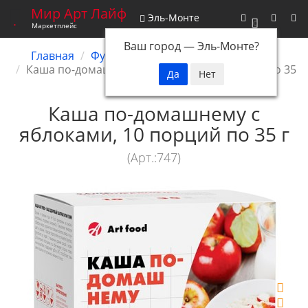
Мир Арт Лайф
Эль-Монте
0
Маркетплейс
Ваш город —
Эль-Монте
?
Главная
Функциональное питание
Каши
Каша по-домашнему с яблоками, 10 порций по 35
г
Каша по-домашнему с
яблоками, 10 порций по 35 г
(Арт.:747)