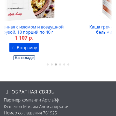
Каша гречневая Купеческая с телятиной и
белыми грибами, 10 порций по 35 г
1 107 р.
В корзину
На складе
ОБРАТНАЯ СВЯЗЬ
Партнер компании Артлайф
Кузнецов Максим Александрович
Номер соглашения 761925