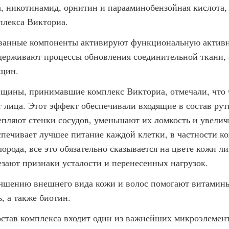
а, никотинамид, орнитин и парааминобензойная кислота,
плекса Викториа.
ванные компоненты активируют функциональную активно
держивают процессы обновления соединительной ткани, а
щин.
щины, принимавшие комплекс Викториа, отмечали, что ч
т лица. Этот эффект обеспечивали входящие в состав рут
епляют стенки сосудов, уменьшают их ломкость и увелич
спечивает лучшее питание каждой клетки, в частности к
лорода, все это обязательно сказывается на цвете кожи л
езают признаки усталости и перенесенных нагрузок.
чшению внешнего вида кожи и волос помогают витамины
, а также биотин.
остав комплекса входит один из важнейших микроэлемент