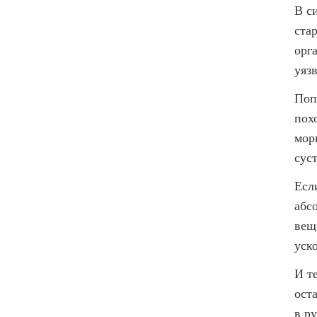
В с
ста
орг
уяз
Поп
пох
мор
суст
Есл
абс
вещ
уск
И т
ост
в ру