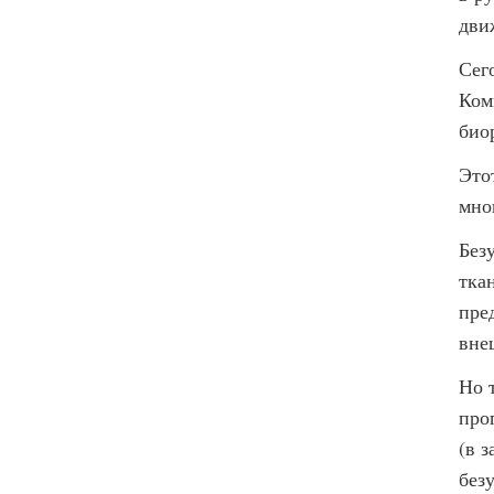
дви
Сег
Ком
био
Это
мно
Без
тка
пре
вне
Но 
про
(в 
без