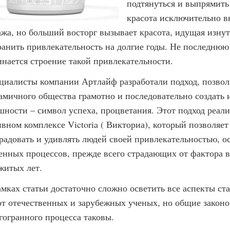
подтянуться и выпрямить
красота исключительно в
ажа, но больший восторг вызывает красота, идущая изну
ранить привлекательность на долгие годы. Не последнюю р
инается строение такой привлекательности.
циалисты компании Артлайф разработали подход, позво
амичного общества грамотно и последовательно создать 
шности – символ успеха, процветания. Этот подход реал
ивном комплексе Victoria ( Викториа), который позволяет
 радовать и удивлять людей своей привлекательностью, о
енных процессов, прежде всего страдающих от фактора в
житых лет.
амках статьи достаточно сложно осветить все аспекты ст
от отечественных и зарубежных ученых, но общие законо
гогранного процесса таковы.