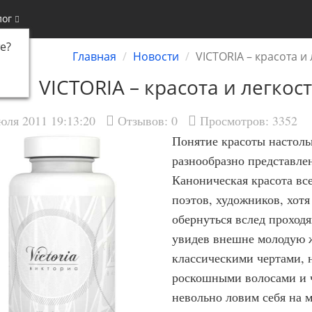
лог
е
?
Главная
Новости
VICTORIA – красота и
VICTORIA – красота и легко
юля 2011 19:13:20
Отзывов:
0
Просмотров: 3352
Понятие красоты настоль
разнообразно представле
Каноническая красота все
поэтов, художников, хотя 
обернуться вслед проход
увидев внешне молодую 
классическими чертами, 
роскошными волосами и 
невольно ловим себя на м