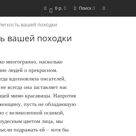
0 р.
Поиск
0
 легкость вашей походки
сть вашей походки
ко многогранно, насколько
ние людей о прекрасном.
гда вдохновляла писателей,
не всегда она заставляет нас
ящей мимо красавицы. Напротив
женщину, пусть не обладающую
но с великолепной осанкой,
чудесным цветом лица, мы
ысли подражать ей – хотя бы