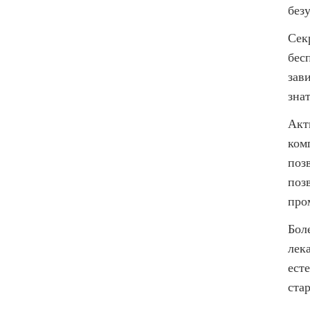
без
Сек
бес
зав
знат
Акт
ком
поз
поз
про
Бол
лек
ест
ста