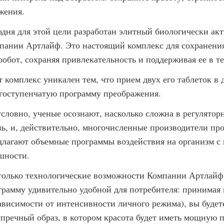
жения.
одня для этой цели разработан элитный биологически а
пании Артлайф. Это настоящий комплекс для сохранения
робот, сохраняя привлекательность и поддерживая ее в т
т комплекс уникален тем, что прием двух его таблеток в 
гоступенчатую программу преображения.
условно, ученые осознают, насколько сложна в регулято
нь, и, действительно, многочисленные производители про
длагают объемные программы воздействия на организм с
шности.
только технологические возможности Компании Артлайф 
грамму удивительно удобной для потребителя: принимая н
зависимости от интенсивности личного режима), вы будет
упречный образ, в котором красота будет иметь мощную 