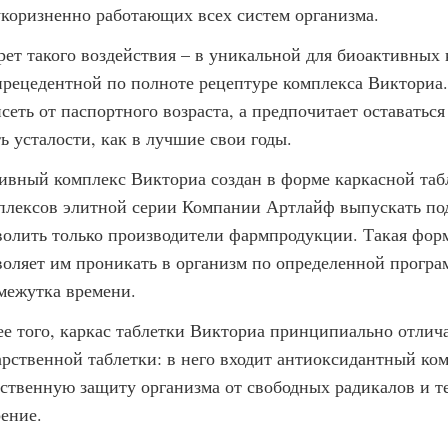
укоризненно работающих всех систем организма.
рет такого воздействия – в уникальной для биоактивных
прецедентной по полноте рецептуре комплекса Викториа. 
исеть от паспортного возраста, а предпочитает оставатьс
ь усталости, как в лучшие свои годы.
ивный комплекс Викториа создан в форме каркасной табл
плексов элитной серии Компании Артлайф выпускать по
волить только производители фармпродукции. Такая фор
воляет им проникать в организм по определенной програ
межутка времени.
ее того, каркас таблетки Викториа принципиально отлича
арственной таблетки: в него входит антиоксидантный ко
ественную защиту организма от свободных радикалов и т
рение.