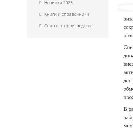
Новинки 2025
Книги и справочники
виз
Снятые с производства
сох
нач
Спе
дин
вне
акт
дет
обм
про
В р
раб
мно