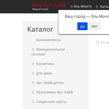
Мир Арт Лайф
Эль-Монте
Ката
Маркетплейс
Ваш город —
Эль-Монт
Каталог
Биокомплексы
14 и
Функциональное
питание
Косметика
Для дома
Арт Лайф детям
Программы Арт Лайф
Скидочные карты