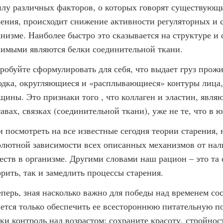
илу различных факторов, о которых говорят существующ
рения, происходит снижение активности регуляторных и 
анизме. Наиболее быстро это сказывается на структуре и
вимыми являются белки соединительной ткани.
робуйте сформулировать для себя, что выдает груз прожи
одка, округляющиеся и «расплывающиеся» контуры лица,
щины. Это признаки того , что коллаген и эластин, явл
авах, связках (соединительной ткани), уже не те, что в 
и посмотреть на все известные сегодня теории старения, 
олютной зависимости всех описанных механизмов от нал
еств в организме. Другими словами наш рацион – это та 
орить, так и замедлить процессы старения.
еперь, зная насколько важно для победы над временем со
ается только обеспечить ее всестороннюю питательную по
ки контроль над возрастом: сохраните красоту, стройност