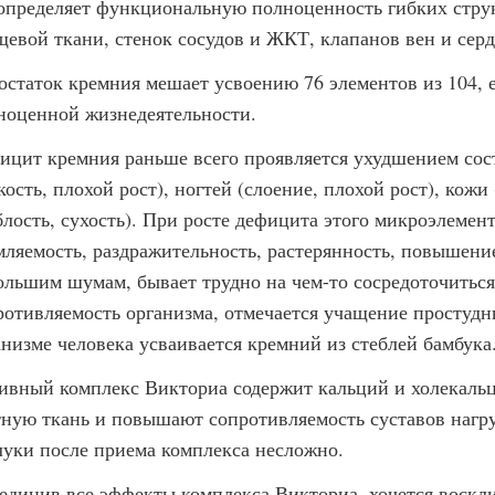
определяет функциональную полноценность гибких структ
щевой ткани, стенок сосудов и ЖКТ, клапанов вен и серд
остаток кремния мешает усвоению 76 элементов из 104, 
ноценной жизнедеятельности.
ицит кремния раньше всего проявляется ухудшением сос
ость, плохой рост), ногтей (слоение, плохой рост), кожи
блость, сухость). При росте дефицита этого микроэлемент
мляемость, раздражительность, растерянность, повышени
ольшим шумам, бывает трудно на чем-то сосредоточиться,
ротивляемость организма, отмечается учащение простудн
анизме человека усваивается кремний из стеблей бамбука
ивный комплекс Викториа содержит кальций и холекаль
тную ткань и повышают сопротивляемость суставов нагру
луки после приема комплекса несложно.
единив все эффекты комплекса Викториа, хочется воскли