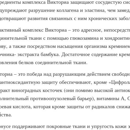
редиенты комплекса Викториа защищают сосудистую сис
дупреждают разрушение коллагена и эластина, чем замед
дотвращают развития связанных с ним хронических забо
активный комплекс Викториа – это адресное, непосредст
динительной ткани с помощью глюкозамина и хондроитин
ову, а также посредством насыщения организма кремнием
очника- экстракта бамбука. Достаточное содержание кре
овления белков соединительной ткани.
ториа – это победа над разрушающим действием свободны
 антиоксидантную защиту обеспечивают, кроме «Цифрола-
тракт виноградных косточек (они помимо высокой антио
олнительный противоопухолевый барьер), витамины А, С,
оевая кислота, которая кроме защиты от радикалов снижа
йства.
онусе поддерживают покровные ткани и упругость кожи э