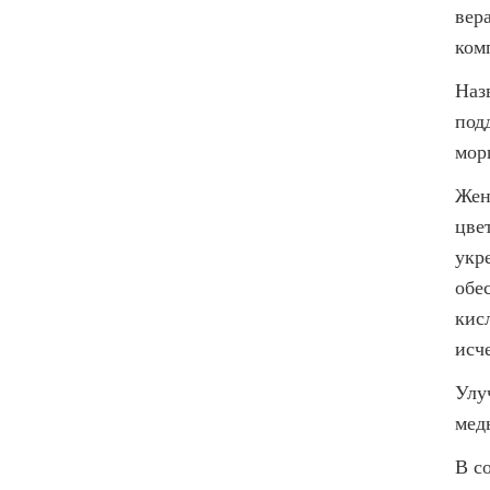
вер
ком
Наз
под
мор
Жен
цве
укр
обе
кис
исч
Улу
медь
В с