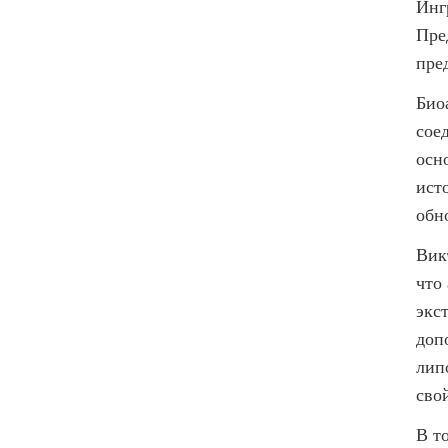
Инг
Пре
пре
Био
сое
осн
ист
обн
Вик
что
экс
доп
лип
сво
В т