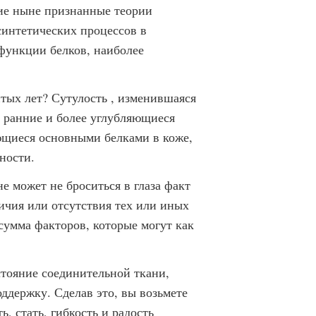
ие ныне признанные теории
синтетических процессов в
 функции белков, наиболее
тых лет? Сутулость , изменившаяся
 ранние и более углубляющиеся
яющиеся основными белками в коже,
юности.
не может не броситься в глаза факт
ичия или отсутствия тех или иных
сумма факторов, которые могут как
стояние соединительной ткани,
ддержку. Сделав это, вы возьмете
ь, стать, гибкость и радость