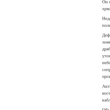
Он 
хря
Нед
пол
Деф
ломк
дря
уто
неб
соп
орг
Акт
кос
каб
Объ