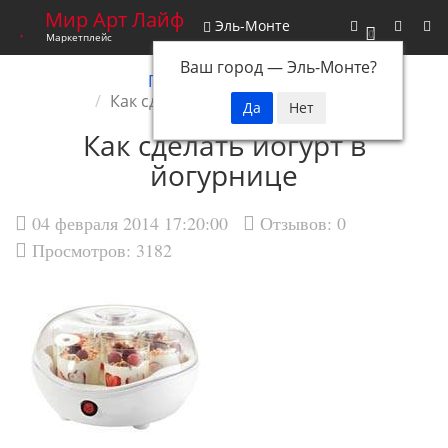
Мир Арт Лайф
Эль-Монте
0
Маркетплейс
Ваш город —
Эль-Монте
?
Главная
Новости
Как сделать йогурт в йогурнице
Как сделать йогурт в
йогурнице
04 февраля 2014 17:20:00
Отзывов:
0
Просмотров: 3182