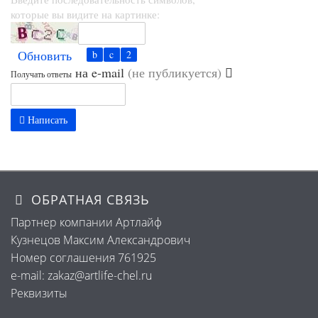
которые вы видите на картинке:
Обновить
на e-mail
(не публикуется)
Получать ответы
Написать
ОБРАТНАЯ СВЯЗЬ
Партнер компании Артлайф
Кузнецов Максим Александрович
Номер соглашения 761925
e-mail: zakaz@artlife-chel.ru
Реквизиты