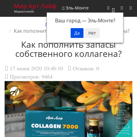
Мир Арт Лайф
Эль-Монте
0
Маркетплейс
Ваш город —
Эль-Монте
?
Главная
Новости
Как пополнить запасы собственного коллагена?
Как пополнить запасы
собственного коллагена?
17 июня 2020 10:46:10
Отзывов:
0
Просмотров: 9464