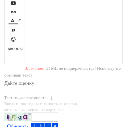






[BBCODE]
Внимание:
HTML не поддерживается! Используйте
обычный текст.
Дайте оценку:
Тест на «человечность» ↓
Введите последовательность символов,
которые вы видите на картинке:
Обновить