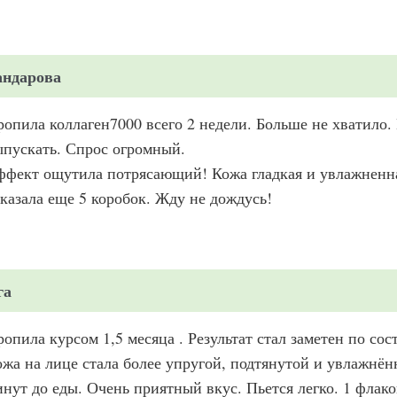
андарова
опила коллаген7000 всего 2 недели. Больше не хватило.
пускать. Спрос огромный.
фект ощутила потрясающий! Кожа гладкая и увлажненна
казала еще 5 коробок. Жду не дождусь!
га
опила курсом 1,5 месяца . Результат стал заметен по сос
жа на лице стала более упругой, подтянутой и увлажнён
нут до еды. Очень приятный вкус. Пьется легко. 1 флако