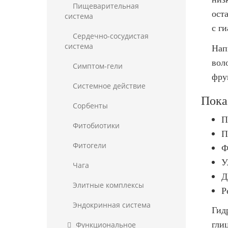
Пищеварительная
ост
система
с г
Сердечно-сосудистая
система
Нап
вол
Симптом-гели
фру
Системное действие
Пока
Сорбенты
П
Фитобиотики
П
Фитогели
Ф
У
Чага
Д
Элитные комплексы
Р
Эндокринная система
Гид
гли
Функциональное