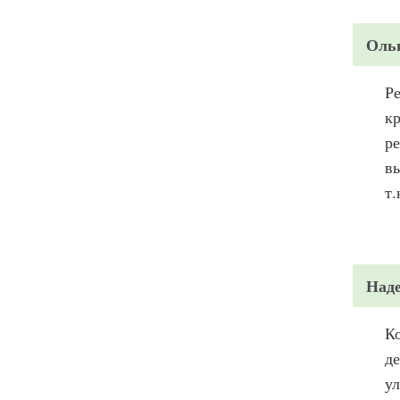
Оль
Ре
кр
ре
вы
т.
Над
Ко
де
ул