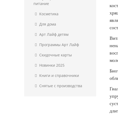
питание
кос
хря
Косметика
явл
Для дома
сос
Арт Лайф детям
Вит
Программы Арт Лайф
нен
вос
Скидочные карты
мол
Новинки 2025
Био
Книги и справочники
обл
Снятые с производства
Гиа
упр
сус
дли