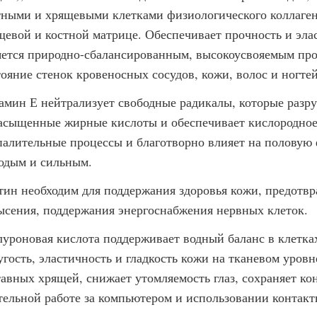
тными и хрящевыми клетками физиологического коллаген
щевой и костной матрице. Обеспечивает прочность и элас
яется природно-сбалансированным, высокоусвояемым про
тояние стенок кровеносных сосудов, кожи, волос и ногтей
амин Е нейтрализует свободные радикалы, которые разр
асыщенные жирные кислоты и обеспечивает кислородное
палительные процессы и благотворно влияет на половую
одым и сильным.
тин необходим для поддержания здоровья кожи, предотв
ысения, поддержания энергоснабжения нервных клеток.
луроновая кислота поддерживает водный баланс в клетка
угость, эластичность и гладкость кожи на тканевом уровн
тавных хрящей, снижает утомляемость глаз, сохраняет к
тельной работе за компьютером и использовании контакт