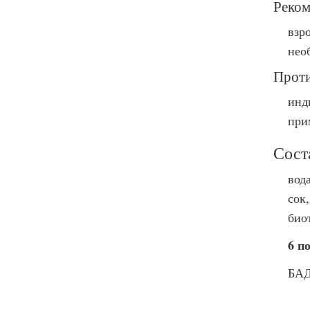
Реком
взр
нео
Проти
инд
при
Сост
вод
сок,
био
6 п
БАД