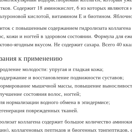
атков. Содержит 18 аминокислот, 6 из которых являются
иалуроновой кислотой, витамином Е и биотином. Яблочно
иток с повышенным содержанием гидролизата коллагена (
ос, кожи и ногтей в здоровом состоянии. Формула для е
ктово-ягодным вкусом. Не содержит сахара. Всего 40 кка
зания к применению
родление молодости: упругая и гладкая кожа;
оддержание и восстановление подвижности суставов;
ормирование мышечной массы, повышение выносливост
лучшение состояния волос, ногтей;
ля нормализации водного обмена в эпидермисе;
егенерация поврежденных тканей.
ролизат коллагена содержит большое количество аминоки
цин), коллагеновых пептидов и биогенных трипептидов,