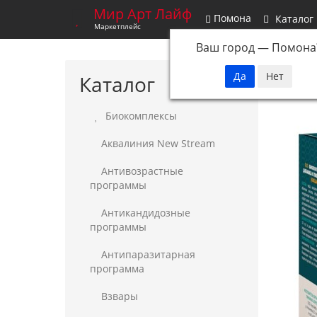
Мир Арт Лайф
Помона
Каталог
Маркетплейс
Ваш город —
Помона
Каталог
Биокомплексы
Аквалиния New Stream
Антивозрастные
программы
Антикандидозные
программы
Антипаразитарная
программа
Взвары