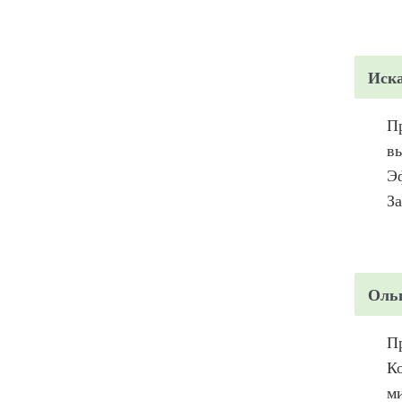
Иск
Пр
вы
Эф
За
Оль
Пр
Ко
ми