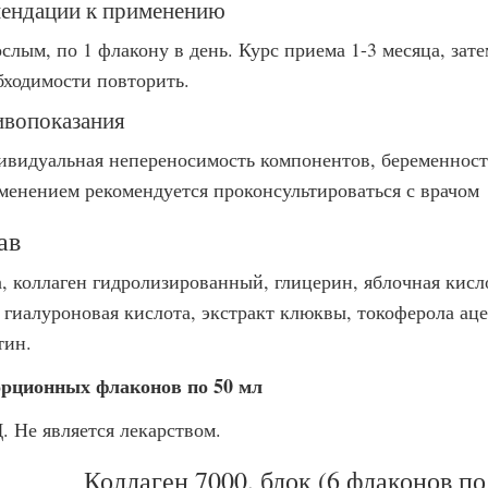
ендации к применению
ослым, по 1 флакону в день. Курс приема 1-3 месяца, зат
бходимости повторить.
вопоказания
ивидуальная непереносимость компонентов, беременност
менением рекомендуется проконсультироваться с врачом
ав
а, коллаген гидролизированный, глицерин, яблочная кис
 гиалуроновая кислота, экстракт клюквы, токоферола ацет
тин.
орционных флаконов по 50 мл
. Не является лекарством.
Коллаген 7000, блок (6 флаконов по