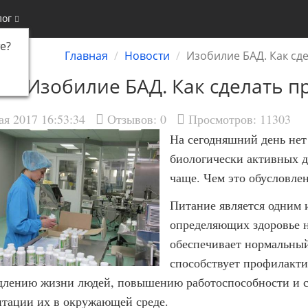
лог
е
?
Главная
Новости
Изобилие БАД. Как сд
Изобилие БАД. Как сделать 
ая 2017 16:53:34
Отзывов:
0
Просмотров: 11303
На сегодняшний день нет
биологически активных до
чаще. Чем это обусловле
Питание является одним 
определяющих здоровье н
обеспечивает нормальный 
способствует профилакти
длению жизни людей, повышению работоспособности и с
птации их в окружающей среде.