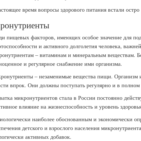
астоящее время вопросы здорового питания встали остро 
ронутриенты
ди пищевых факторов, имеющих особое значение для под
отоспособности и активного долголетия человека, важне
ронутриентам – витаминам и минеральным веществам. Б
ноценное и регулярное снабжение ими организма.
ронутриенты – незаменимые вещества пищи. Организм и
асти впрок. Они должны поступать регулярно и в полном
ватка микронутриентов стала в России постоянно дейс
ативное влияние на жизнеспособность и уровень здоровья
иологически наиболее обоснованным и экономически оп
спечения детского и взрослого населения микронутриент
логически активных добавок.