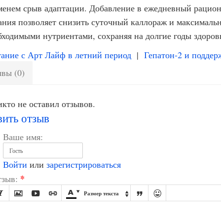
менем срыв адаптации. Добавление в ежедневный рацио
ания позволяет снизить суточный каллораж и максимальн
бходимыми нутриентами, сохраняя на долгие годы здоровь
ние с Арт Лайф в летний период
|
Гепатон-2 и подде
вы (0)
кто не оставил отзывов.
вить отзыв
Ваше имя:
Войти
или
зарегистрироваться
*
зыв:








Размер текста
