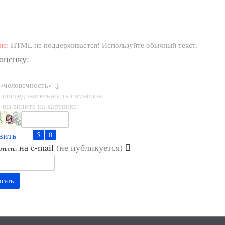
ие:
HTML не поддерживается! Используйте обычный текст.
 оценку:
 «человечность» ↓
 последовательность символов,
 вы видите на картинке:
вить
на e-mail
(не публикуется)
ответы
сать