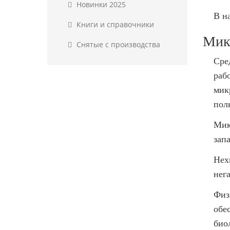
Новинки 2025
В н
Книги и справочники
Мик
Снятые с производства
Сре
раб
мик
пол
Мик
зап
Нех
нег
Физ
обе
био