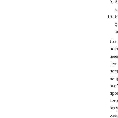
А
к
И
ф
в
Исп
пос
име
фун
нап
нап
осо
про
сег
рег
ожи