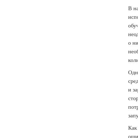
В н
исп
обу
нео
о н
нео
кол
Одн
сре
и з
сто
пот
запу
Как
оши