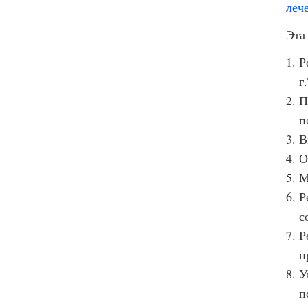
леч
Эта
Р
г
П
п
В
О
М
Р
с
Р
п
У
п