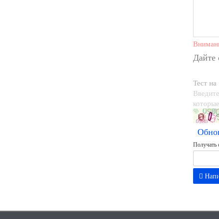
Вниман
Дайте
Тест на
Введите
которые
Обно
Получать 
Напи