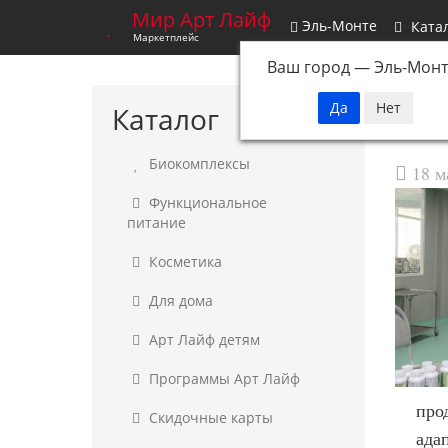
Мир Арт Лайф
Эль-Монте
Ката
Маркетплейс
Ваш город —
Эль-Монт
Каталог
Биокомплексы
18 м
Функциональное
питание
Косметика
Для дома
Арт Лайф детям
Программы Арт Лайф
про
Скидочные карты
ада