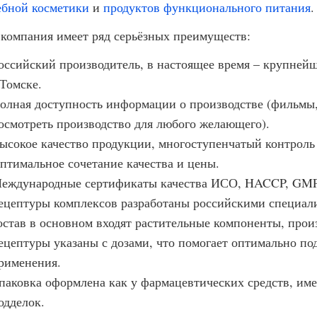
ебной косметики
и
продуктов функционального питания
.
 компания имеет ряд серьёзных преимуществ:
оссийский производитель, в настоящее время – крупнейш
.Томске.
олная доступность информации о производстве (фильмы,
осмотреть производство для любого желающего).
ысокое качество продукции, многоступенчатый контроль 
птимальное сочетание качества и цены.
еждународные сертификаты качества ИСО, HACCP, GMP
ецептуры комплексов разработаны российскими специали
остав в основном входят растительные компоненты, про
ецептуры указаны с дозами, что помогает оптимально п
рименения.
паковка оформлена как у фармацевтических средств, име
одделок.