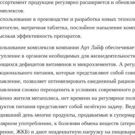
ссортимент продукции регулярно расширяется и обновляе
омплексов.
спользование в производстве и разработка новых технол
итогели, матричная таблетка, послойное напыление компо
ысокая эффективность препаратов.
ользование комплексов компании Арт Лайф обеспечивает
тупление в организм необходимых для жизнедеятельност
ющихся дефицитов витаминов и микроэлементов. А регу
кционального питания, которые представляют собой сов
равление, позволяет оптимизировать ежедневный рацион 
равления сложно переоценить в условиях современного ри
бенно жителя мегаполиса, нет времени на регулярное пол
дуктов питания представляет собой нелёгкую задачу. Ведь
одняшний день многие продукты, продаваемые в супермар
улярном употреблении, к болезням обмена веществ (атеро
рение, ЖКБ) и дают неадекватную нагрузку на пищевари