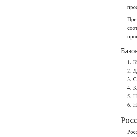
про
Пре
соо
при
Базо
К
Д
С
К
Н
Н
Рос
Рос