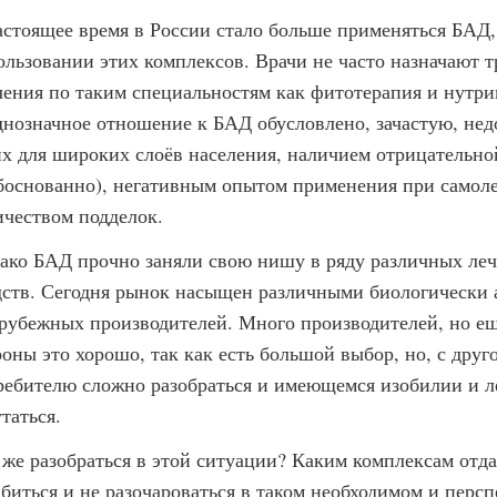
астоящее время в России стало больше применяться БАД, 
ользовании этих комплексов. Врачи не часто назначают т
чения по таким специальностям как фитотерапия и нутри
днозначное отношение к БАД обусловлено, зачастую, не
их для широких слоёв населения, наличием отрицательн
боснованно), негативным опытом применения при самол
ичеством подделок.
ако БАД прочно заняли свою нишу в ряду различных ле
дств. Сегодня рынок насыщен различными биологически
арубежных производителей. Много производителей, но е
роны это хорошо, так как есть большой выбор, но, с друг
ребителю сложно разобраться и имеющемся изобилии и л
таться.
 же разобраться в этой ситуации? Каким комплексам отда
биться и не разочароваться в таком необходимом и персп