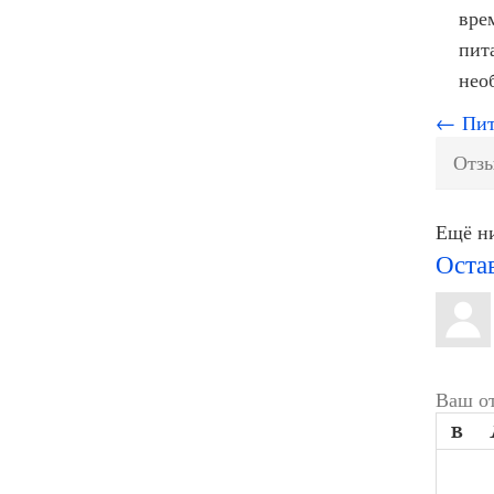
вре
пит
нео
← Пита
Отзы
Ещё ни
Оста
Ваш от
