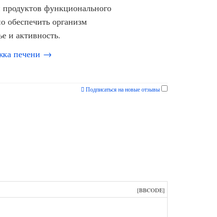
н продуктов функционального
о обеспечить организм
е и активность.
ржка печени →
Подписаться на новые отзывы
[BBCODE]