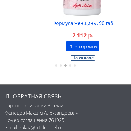
Формула женщины, 90 таб
2 112 р.
В корзину
На складе
ОБРАТНАЯ СВЯЗЬ
Партнер компании Артлайф
Кузнецов Максим Александрович
Номер соглашения 761925
e-mail: zakaz@artlife-chel.ru