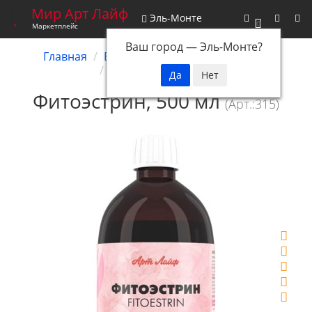
Мир Арт Лайф
Эль-Монте
0
Маркетплейс
Ваш город —
Эль-Монте
?
Главная
Биокомплексы
Для женщин
Фитоэстрин, 500 мл
Фитоэстрин, 500 мл
(Арт.:315)