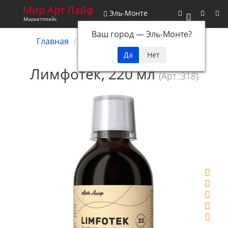
Мир Арт Лайф
Эль-Монте
0
Маркетплейс
Ваш город —
Эль-Монте
?
Главная
Биокомплексы
Сорбенты
Лимфотек, 220 мл
Лимфотек, 220 мл
(Арт.:318)