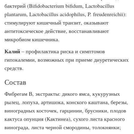
бактерий (Bifidobacterium bifidum, Lactobacillus
plantarum, Lactobacillus acidophilus, P. freudenreichii):
стимулируют кишечный транзит, оказывают
антитоксическое действие, восстанавливают
микробиом кишечника.
Калий
– профилактика риска и симптомов
гипокалемии, возможных при приеме диуретических
средств.
Состав
Фибрегам В, экстракты: дикого ямса, кукурузных
рылец, лопуха, артишока, конского каштана, березы,
виноградных косточек, гарцинии, брусники, плодов
кактуса опунция (Кактинеа), сухого листа красного
винограда, листа черной смородины, толокнянки;