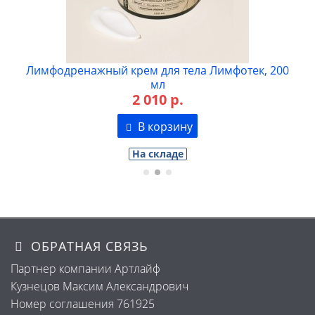
а Лимфотек, 200
Лимфодренажный крем для лица Л
мл
2 352 р.
В корзину
На складе
ОБРАТНАЯ СВЯЗЬ
Партнер компании Артлайф
Кузнецов Максим Александрович
Номер соглашения 761925