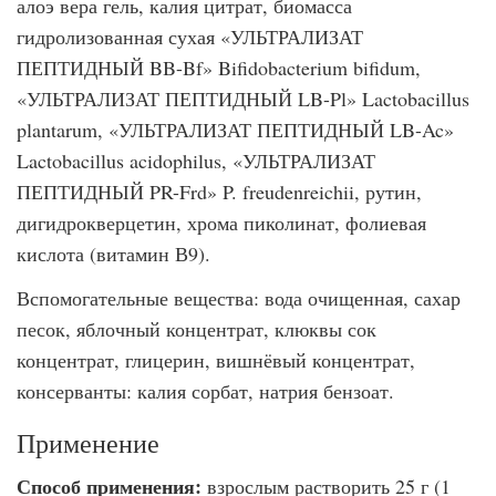
алоэ вера гель, калия цитрат, биомасса
гидролизованная сухая «УЛЬТРАЛИЗАТ
ПЕПТИДНЫЙ BB-Bf» Bifidobacterium bifidum,
«УЛЬТРАЛИЗАТ ПЕПТИДНЫЙ LB-Pl» Lactobacillus
plantarum, «УЛЬТРАЛИЗАТ ПЕПТИДНЫЙ LB-Ac»
Lactobacillus acidophilus, «УЛЬТРАЛИЗАТ
ПЕПТИДНЫЙ PR-Frd» P. freudenreichii, рутин,
дигидрокверцетин, хрома пиколинат, фолиевая
кислота (витамин В9).
Вспомогательные вещества: вода очищенная, сахар
песок, яблочный концентрат, клюквы сок
концентрат, глицерин, вишнёвый концентрат,
консерванты: калия сорбат, натрия бензоат.
Применение
Способ применения:
взрослым растворить 25 г (1