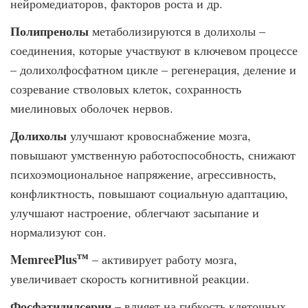
нейромедиаторов, факторов роста и др.
Полипренолы
метаболизируются в долихолы –
соединения, которые участвуют в ключевом процессе
– долихолфосфатном цикле – регенерация, деление и
созревание стволовых клеток, сохранность
миелиновых оболочек нервов.
Долихолы
улучшают кровоснабжение мозга,
повышают умственную работоспособность, снижают
психоэмоциональное напряжение, агрессивность,
конфликтность, повышают социальную адаптацию,
улучшают настроение, облегчают засыпание и
нормализуют сон.
тм
MemreePlus
– активирует работу мозга,
увеличивает скорость когнитивной реакции.
Фосфатидилсерин
– влияет на гибкость клеточных