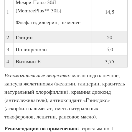
Мемри Плюс 30Л
(MemreePlus™ 30L)
1
14,5
Фосфатидилсерин, не менее
2
Глицин
50
3
Полипренолы
5,0
4
Витамин Е
3,75
Вспомогательные вещества:
масло подсолнечное,
капсула желатиновая (желатин, глицерин, краситель
натуральный хлорофиллин), кремния диоксид
(антислеживатель), антиоксидант «Гриндокс»
(аскорбил пальмитат, смесь натуральных
токоферолов, лецитин, рапсовое масло).
Рекомендации по применению:
взрослым по 1