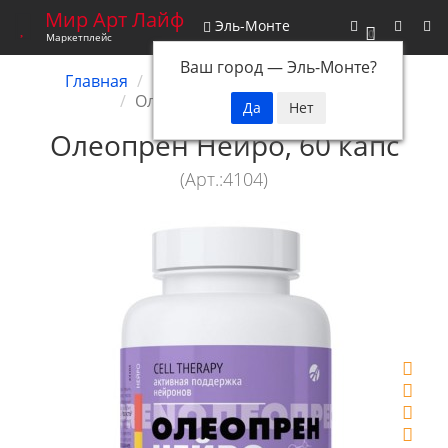
Мир Арт Лайф
Эль-Монте
0
Маркетплейс
Ваш город —
Эль-Монте
?
Главная
Биокомплексы
Олеопрены
Олеопрен Нейро, 60 капс
Олеопрен Нейро, 60 капс
(Арт.:4104)