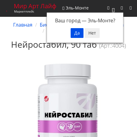
Мир Арт Лайф
Эль-Монте
0
Маркетплейс
Ваш город —
Эль-Монте
?
Главная
Биокомплексы
Нервная система
Нейростабил, 90 таб
Нейростабил, 90 таб
(Арт.:4004)