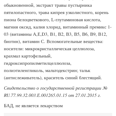
обыкновенной, экстракт травы пустырника
пятилопастного, трава кипрея узколистного, корень
пиона белоцветкового, L-глутаминовая кислота,
магния оксид, калия хлорид, витаминный премикс 1-
03 (витамины А,Е,D3, В1, В2, В3, В5, В6, В9, В12,
биотин), витамин С. Вспомогательные вещества:
носители: микрокристаллическая целлюлоза,
крахмал картофельный,
гидроксипропилметилцеллюлоза,
полиэтиленгликоль, мальтодекстрин; тальк
(антислеживатель), краситель синий блестящий.
Свидетельство о государственной регистрации №
RU.77.99.32.003.Е.001265.01.15 от 27.01.2015 г.
БАД, не является лекарством