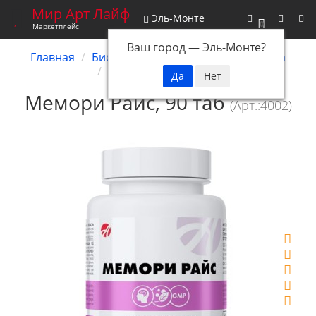
Мир Арт Лайф
Эль-Монте
0
Маркетплейс
Ваш город —
Эль-Монте
?
Главная
Биокомплексы
Нервная система
Мемори Райс, 90 таб
Мемори Райс, 90 таб
(Арт.:4002)