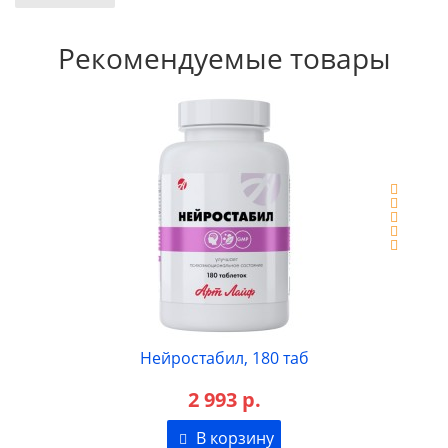
Рекомендуемые товары
, 180 таб
Нейростронг, 18
 р.
3 090 р.
зину
В корзин