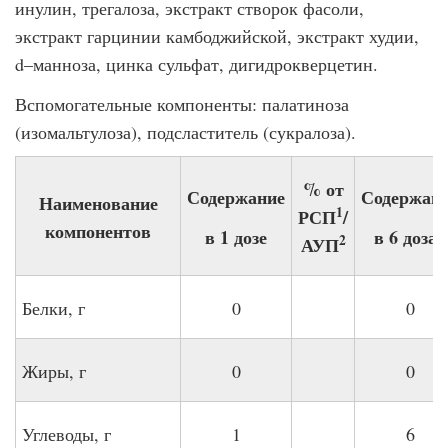
инулин, трегалоза, экстракт створок фасоли,
экстракт гарцинии камбоджийской, экстракт худии,
d–манноза, цинка сульфат, дигидрокверцетин.
Вспомогательные компоненты: палатиноза
(изомальтулоза), подсластитель (сукралоза).
% от
Содержание
Содержан
Наименование
1
РСП
/
компонентов
в 1 дозе
в 6 дозах
2
АУП
Белки, г
0
0
Жиры, г
0
0
Углеводы, г
1
6