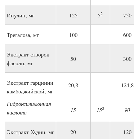
2
Инулин, мг
125
5
750
Трегалоза, мг
100
600
Экстракт створок
50
300
фасоли, мг
Экстракт гарцинии
20,8
124,8
камбоджийской, мг
Гидроксилимонная
2
15
15
90
кислота
Экстракт Худии, мг
20
120