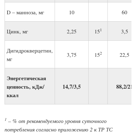
D – манноза, мг
10
60
1
Цинк, мг
2,25
15
3,5
Дигидрокверцетин,
2
3,75
15
22,5
мг
Энергетическая
ценность, кДж/
14,7/3,5
88,2/21
ккал
1
– % от рекомендуемого уровня суточного
потребления согласно приложению 2 к ТР ТС