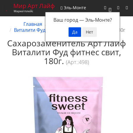
Мир Арт Лайф
Эль-Монте
0
Маркетплейс
Ваш город —
Эль-Монте
?
Главная
Функциональное питание
Виталити Фуд
Виталити Фуд фитнес свит, 180г
Сахарозаменитель Арт Лайф
Виталити Фуд фитнес свит,
180г.
(Арт.:498)