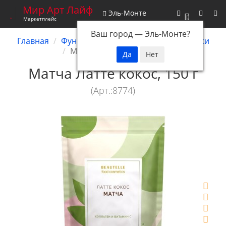
Мир Арт Лайф
Эль-Монте
0
Маркетплейс
Ваш город —
Эль-Монте
?
Главная
Функциональное питание
Напитки
Матча Латте кокос, 150 г
Матча Латте кокос, 150 г
(Арт.:8774)