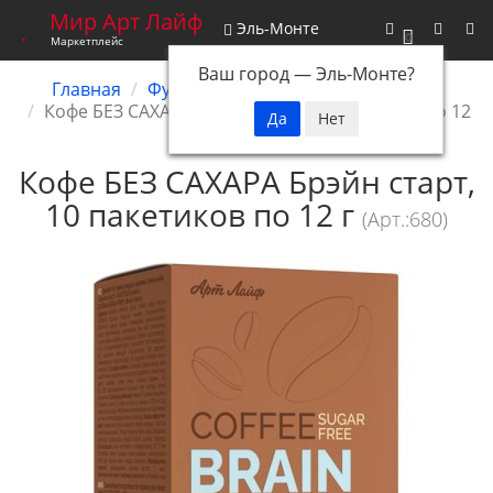
Мир Арт Лайф
Эль-Монте
0
Маркетплейс
Ваш город —
Эль-Монте
?
Главная
Функциональное питание
Кофе
Кофе БЕЗ САХАРА Брэйн старт, 10 пакетиков по 12
г
Кофе БЕЗ САХАРА Брэйн старт,
10 пакетиков по 12 г
(Арт.:680)