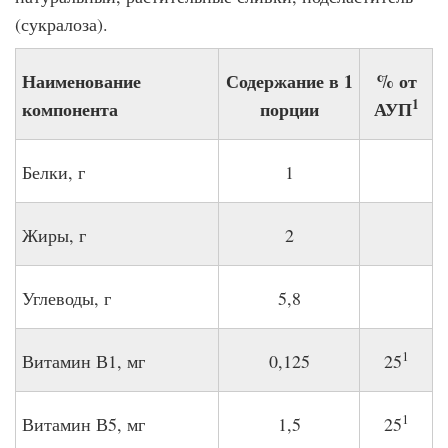
(сукралоза).
Наименование
Содержание в 1
% от
1
компонента
порции
АУП
Белки, г
1
Жиры, г
2
Углеводы, г
5,8
1
Витамин В1, мг
0,125
25
1
Витамин В5, мг
1,5
25