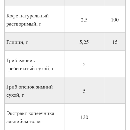
Кофе натуральный
2,5
100
растворимый, г
Глицин, г
5,25
15
Гриб ежовик
5
гребенчатый сухой, г
Гриб опенок зимний
5
сухой, г
Экстракт копеечника
130
альпийского, мг