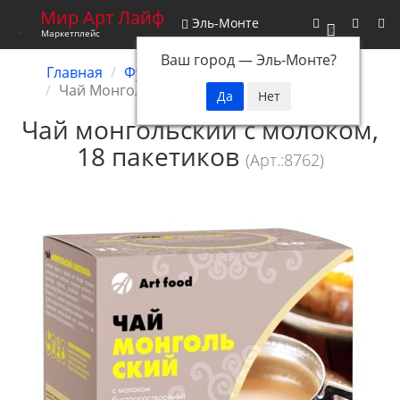
Мир Арт Лайф
Эль-Монте
0
Маркетплейс
Ваш город —
Эль-Монте
?
Главная
Функциональное питание
Чай
Чай Монгольский с молоком, 18 пакетиков
Чай монгольский с молоком,
18 пакетиков
(Арт.:8762)