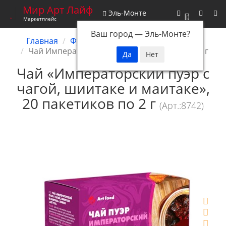
Мир Арт Лайф
Эль-Монте
0
Маркетплейс
Ваш город —
Эль-Монте
?
Главная
Функциональное питание
Чай
Чай Императорский пуэр, 20 пакетиков по 2 г
Чай «Императорский пуэр с
чагой, шиитаке и маитаке»,
20 пакетиков по 2 г
(Арт.:8742)