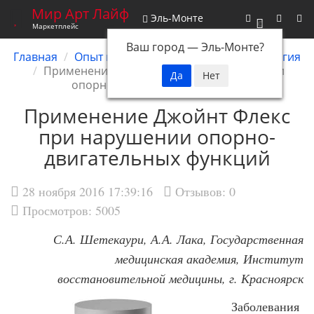
Мир Арт Лайф
Эль-Монте
0
Маркетплейс
Ваш город —
Эль-Монте
?
Главная
Опыт применения БАД
Травматология
Применение Джойнт Флекс при нарушении
опорно-двигательных функций
Применение Джойнт Флекс
при нарушении опорно-
двигательных функций
28 ноября 2016 17:39:16
Отзывов:
0
Просмотров: 5005
С.А. Шетекаури, А.А. Лака, Государственная
медицинская академия, Институт
восстановительной медицины, г. Красноярск
Заболевания