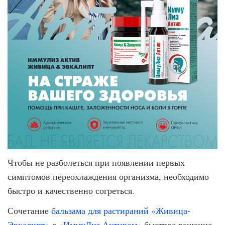
Чтобы не разболеться при появлении первых
симптомов переохлаждения организма, необходимо
быстро и качественно согреться.
Сочетание
бальзама для растираний «Живица-
Эвкалипт»
с «
ИммуЛиз Активом
» быстрое решение