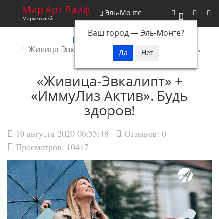
Мир Арт Лайф
Эль-Монте
0
Маркетплейс
Ваш город —
Эль-Монте
?
Главная
Новости
Живица-Эвкалипт плюс ИммуЛиз Актив. Будь
здоров!
«Живица-Эвкалипт» +
«ИммуЛиз Актив». Будь
здоров!
10 августа 2020 06:55:48
Отзывов:
0
Просмотров: 10417