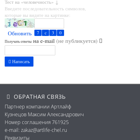
Тест на «человечность» ↓
Введите последовательность символов,
которые вы видите на картинке:
Обновить
на e-mail
(не публикуется)
Получать ответы
Написать
ОБРАТНАЯ СВЯЗЬ
Партнер компании Артлайф
Кузнецов Максим Александрович
Номер соглашения 761925
e-mail: zakaz@artlife-chel.ru
Реквизиты