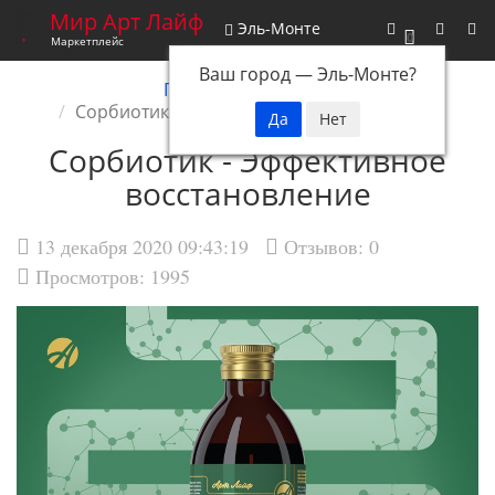
Мир Арт Лайф
Эль-Монте
0
Маркетплейс
Ваш город —
Эль-Монте
?
Главная
Новости
Сорбиотик - Эффективное восстановление
Сорбиотик - Эффективное
восстановление
13 декабря 2020 09:43:19
Отзывов:
0
Просмотров: 1995