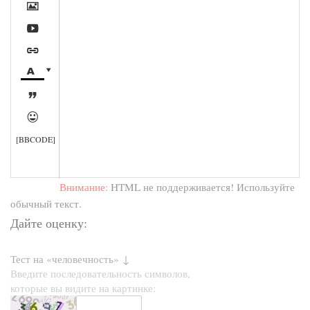







[BBCODE]
Внимание:
HTML не поддерживается! Используйте
обычный текст.
Дайте оценку:
Тест на «человечность» ↓
Введите последовательность символов,
которые вы видите на картинке: