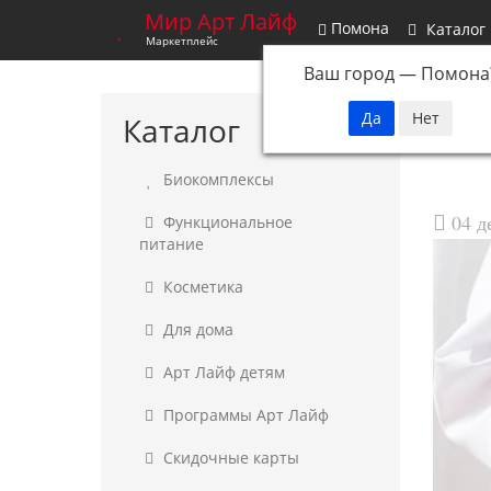
Мир Арт Лайф
Помона
Каталог
Маркетплейс
Ваш город —
Помона
Главн
Каталог
Биокомплексы
04 д
Функциональное
питание
Косметика
Для дома
Арт Лайф детям
Программы Арт Лайф
Скидочные карты