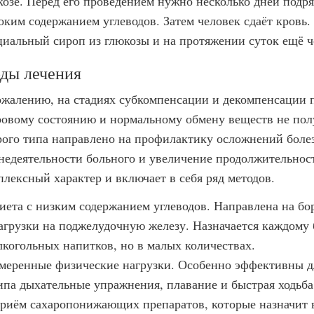
козе. Перед его проведением нужно несколько дней подря
оким содержанием углеводов. Затем человек сдаёт кровь
циальный сироп из глюкозы и на протяжении суток ещё че
ды лечения
ожалению, на стадиях субкомпенсации и декомпенсации п
ровому состоянию и нормальному обмену веществ не полу
рого типа направлено на профилактику осложнений боле
недеятельности больного и увеличение продолжительност
плексный характер и включает в себя ряд методов.
иета с низким содержанием углеводов. Направлена на бо
агрузки на поджелудочную железу. Назначается каждому
лкогольных напитков, но в малых количествах.
меренные физические нагрузки. Особенно эффективны дл
ипа дыхательные упражнения, плавание и быстрая ходьба
риём сахаропонижающих препаратов, которые назначит вр