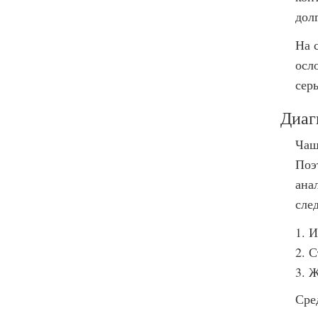
дол
На 
осл
сер
Диаг
Чащ
Поэ
ана
сле
И
С
Ж
Сре