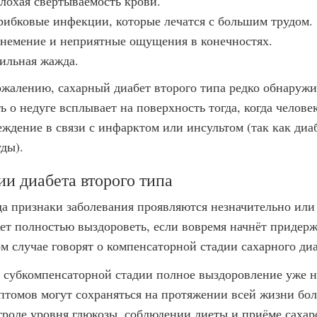
лохая свёртываемость крови.
рибковые инфекции, которые лечатся с большим трудом.
немение и неприятные ощущения в конечностях.
ильная жажда.
ожалению, сахарный диабет второго типа редко обнаруж
ть о недуге всплывает на поверхность тогда, когда челов
еждение в связи с инфарктом или инсультом (так как диаб
ды).
ии диабета второго типа
да признаки заболевания проявляются незначительно или 
ет полностью выздороветь, если вовремя начнёт придерж
ом случае говорят о компенсаторной стадии сахарного диа
 субкомпенсаторной стадии полное выздоровление уже н
птомов могут сохраняться на протяжении всей жизни бо
троле уровня глюкозы, соблюдении диеты и приёме саха