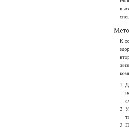
глю
выс
спе
Мето
К с
здо
вто
жиз
ком
Д
н
а
У
т
П