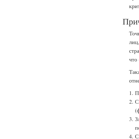
кри
Прич
Точ
лиц
стр
что
Так
отн
П
С
(
З
п
С