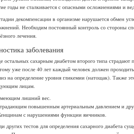
гие годы не сталкивается с опасными осложнениями и ве
стадии декомпенсации в организме нарушается обмен угл
ожнений. Необходим постоянный контроль со стороны сп
ьёзного лечения.
ностика заболевания
е остальных сахарным диабетом второго типа страдают
тому уже после 40 лет каждый человек должен проходить
лиз на определение уровня гликемии (натощак). Также эт
дующим лицам.
меющим лишний вес.
традающим повышенным артериальным давлением и други
енщинам с нарушениями функции яичников.
ди других тестов для определения сахарного диабета суще