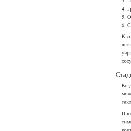
П
Г
О
С
К с
вес
учр
сосу
Стад
Ког
мож
так
При
сим
кон