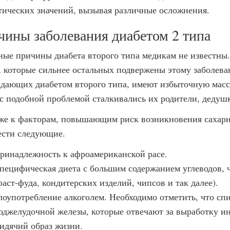
тических значений, вызывая различные осложнения.
ины заболевания диабетом 2 типа
ные причины диабета второго типа медикам не известны
, которые сильнее остальных подвержены этому заболева
адающих диабетом второго типа, имеют избыточную масс
 с подобной проблемой сталкивались их родители, дедуш
же к факторам, повышающим риск возникновения сахарно
ести следующие.
ринадлежность к афроамериканской расе.
пецифическая диета с большим содержанием углеводов, 
фаст-фуда, кондитерских изделий, чипсов и так далее).
лоупотребление алкоголем. Необходимо отметить, что спи
оджелудочной железы, которые отвечают за выработку ин
идячий образ жизни.