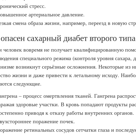
ронический стресс.
овышенное артериальное давление.
езкая смена образа жизни, например, переезд в новую стр
опасен сахарный диабет второго типа
и человек вовремя не получает квалифицированную помо
людения специального режима (контроля уровня сахара, ди
анизме возникнут серьёзные осложнения. Некоторые из н
ество жизни и даже привести к летальному исходу. Наи
яются следующие.
ангрена – процесс омертвления тканей. Гангрена распрос
аражая здоровые участки. В кровь попадают продукты рас
остепенно приводя к отказу работы внутренних органов.
вухстороннее поражение почек.
оражение ретинальных сосудов сетчатки глаза и последу