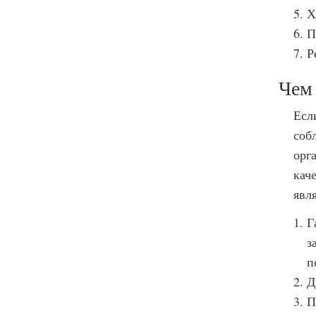
Х
П
Р
Чем 
Есл
соб
орг
кач
явл
Г
з
п
Д
П