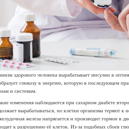
анизм здорового человека вырабатывает инсулин в оптим
образует глюкозу в энергию, которую в последующем пра
анам и системам.
акие изменения наблюдаются при сахарном диабете второ
должает вырабатываться, но клетки организма теряют к н
желудочная железа напрягается и производит гормон в дв
водит к разрушению её клеток. Из-за подобных сбоев глю