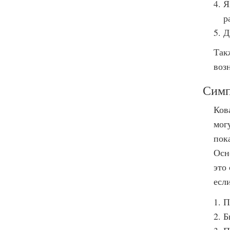
Я
р
Д
Так
воз
Симп
Ков
мог
пок
Осн
это
есл
П
Б