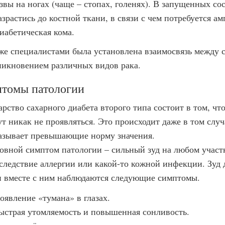
звы на ногах (чаще – стопах, голенях). В запущенных со
азрастись до костной ткани, в связи с чем потребуется а
иабетическая кома.
же специалистами была установлена взаимосвязь между 
никновением различных видов рака.
томы патологии
арство сахарного диабета второго типа состоит в том, чт
ут никак не проявляться. Это происходит даже в том случ
азывает превышающие норму значения.
овной симптом патологии – сильный зуд на любом участк
 следствие аллергии или какой-то кожной инфекции. Зуд 
и вместе с ним наблюдаются следующие симптомы.
оявление «тумана» в глазах.
ыстрая утомляемость и повышенная сонливость.