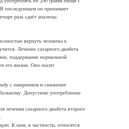
д употреблять по 200 грамм пищи с
. В последующем он принимает
тыре раза сдаёт анализы.
олностью вернуть человека к
чится. Лечение сахарного диабета
зни, поддержание нормальной
и его жизни. Оно носит
рьбу с ожирением и снижение
 больному. Допустимо употребление
я лечения сахарного диабета второго
.
ач. К ним, в частности, относятся