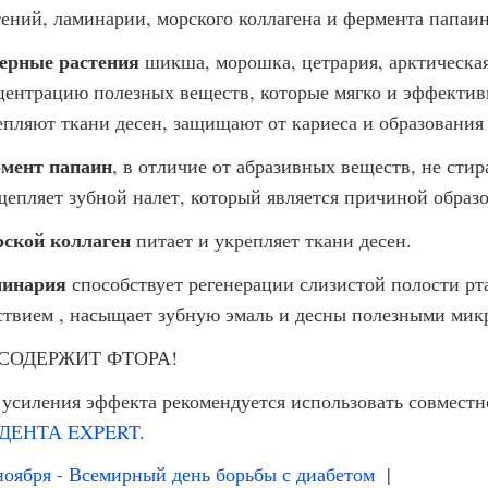
тений, ламинарии, морского коллагена и фермента папаин
ерные растения
шикша, морошка, цетрария, арктическа
центрацию полезных веществ, которые мягко и эффектив
епляют ткани десен, защищают от кариеса и образования 
мент папаин
, в отличие от абразивных веществ, не стир
щепляет зубной налет, который является причиной образо
ской коллаген
питает и укрепляет ткани десен.
инария
способствует регенерации слизистой полости рт
ствием , насыщает зубную эмаль и десны полезными мик
СОДЕРЖИТ ФТОРА!
 усиления эффекта рекомендуется использовать совместн
ДЕНТА EXPERT
.
оября - Всемирный день борьбы с диабетом
|