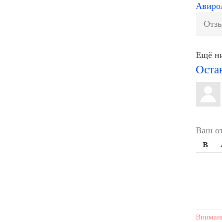
Авиро
Отзы
Ещё ни
Оста
Ваш от

Вниман