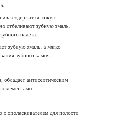
а.
я ива содержат высокую
но отбеливают зубную эмаль,
зубного налета.
ает зубную эмаль, а мягко
вания зубного камня.
а, обладает антисептическим
роэлементами.
о с ополаскивателем для полости