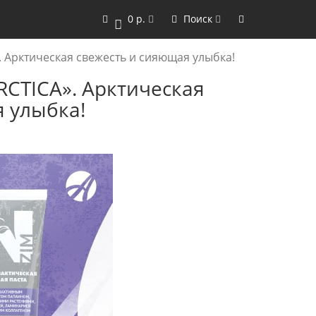
0 р.
Поиск
0
. Арктическая свежесть и сияющая улыбка!
RCTICA». Арктическая
 улыбка!