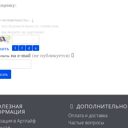
 оценку:
 «человечность» ↓
 последовательность символов,
 вы видите на картинке:
вить
на e-mail
(не публикуется)
ответы
сать
ЛЕЗНАЯ
ДОПОЛНИТЕЛЬНО
ОРМАЦИЯ
Оплата и доставка
рация в Артлайф
Частые вопросы