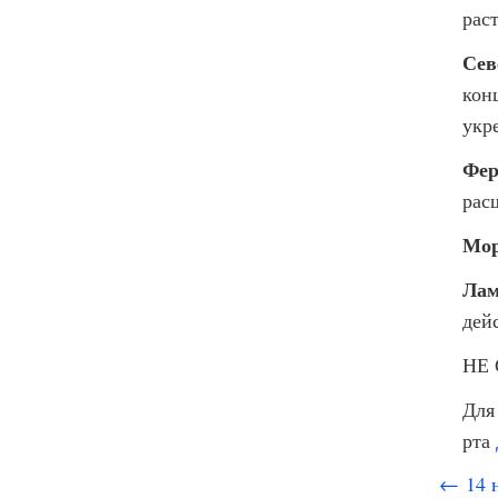
рас
Сев
кон
укр
Фер
рас
Мор
Лам
дей
НЕ 
Для
рта
← 14 н