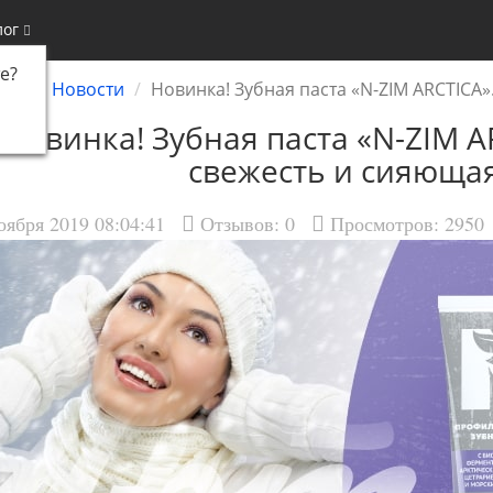
лог
е
?
ная
Новости
Новинка! Зубная паста «N-ZIM ARCTICA»
Новинка! Зубная паста «N-ZIM A
свежесть и сияющая
оября 2019 08:04:41
Отзывов:
0
Просмотров: 2950