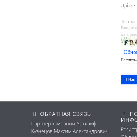
Дайте
Тест на
Введите
которые
Обно
Получать 
Напи
ОБРАТНАЯ СВЯЗЬ
ПО
ИНФ
Партнер компании Артлайф
Регист
Кузнецов Максим Александрович