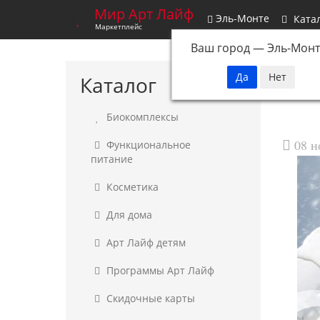
Мир Арт Лайф
Эль-Монте
Ката
Маркетплейс
Ваш город —
Эль-Монт
Глав
Каталог
Биокомплексы
08 н
Функциональное
питание
Косметика
Для дома
Арт Лайф детям
Программы Арт Лайф
Скидочные карты