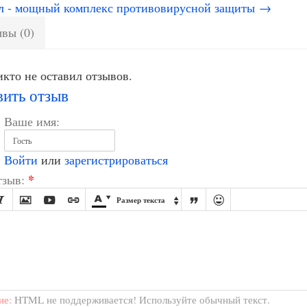
л - мощный комплекс противовирусной защиты →
вы (0)
кто не оставил отзывов.
вить отзыв
Ваше имя:
Войти
или
зарегистрироваться
*
зыв:








Размер текста

ие:
HTML не поддерживается! Используйте обычный текст.