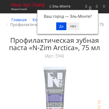
Мир Арт Лайф
Эль-Монте
0
Маркетплейс
Ваш город —
Эль-Монте
?
Главная
Косметика
Гигиена полости рта
Профилактическая зубная паста N-Zim Arctiсa, 75
мл
Профилактическая зубная
паста «N-Zim Arctiсa», 75 мл
(Арт.:594)