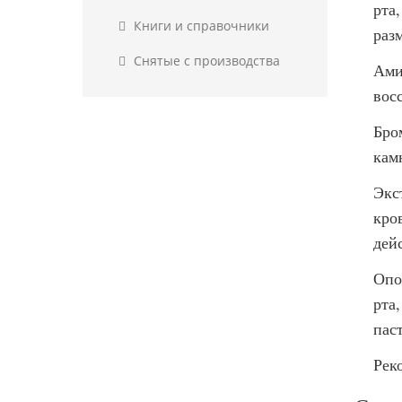
рта
Книги и справочники
раз
Снятые с производства
Ами
вос
Бро
кам
Экс
кро
дей
Опо
рта
пас
Рек