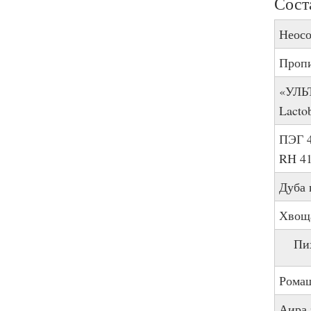
Сост
Неосо
Пропи
«УЛЬ
Lacto
ПЭГ 4
RH 41
Дуба 
Хвоща
Пи
Ромаш
Аира 