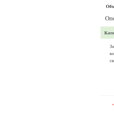
Объ
Опо
Кат
За
ко
св