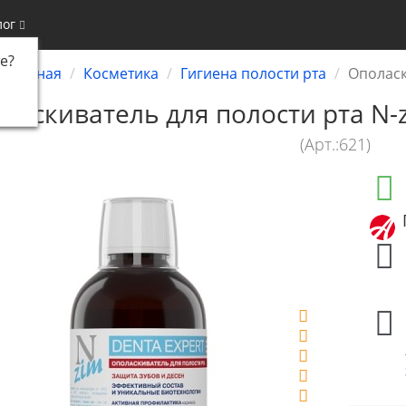
лог
е
?
Главная
Косметика
Гигиена полости рта
Ополаск
ласкиватель для полости рта N-
(Арт.:621)