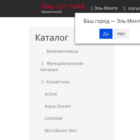
Мир Арт Лайф
Эль-Монте
Ката
Маркетплейс
Ваш город —
Эль-Монт
Каталог
Опо
Биокомплексы
Функциональное
питание
Косметика
Active
Aqua Dream
Limfotek
Microbiom Skin