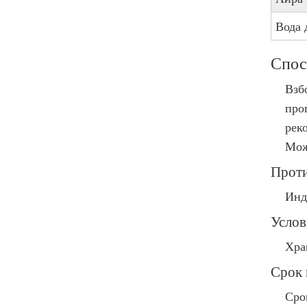
Вода 
Спос
Взб
проп
рек
Мож
Проти
Инд
Услов
Хра
Срок 
Сро