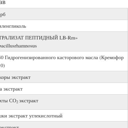
ав
рб
ленгликоль
ТРАЛИЗАТ ПЕПТИДНЫЙ LB-Rm»
bacillusrhamnosus
0 Гидрогенизированного касторового масла (Кремофор
0)
коры экстракт
 экстракт
хты СО
экстракт
2
ки экстракт углекислотный
экстракт