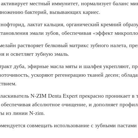
, активирует местный иммунитет, нормализует баланс ми
множению бактерий, вызывающих кариес.
нофторид, лактат кальция, органический кремний образу
становления эмали зубов, обеспечивая «эффект микропл
мелайн растворяет белковый матрикс зубного налета, пре
ня и осветляет зубную эмаль.
тракт дуба, эфирные масла мяты и шалфея укрепляют, п
воточивость, ускоряют регенерацию тканей десен; обла
ствием.
ласкиватель N-ZIM Denta Expert прекрасно проникает в 
, обеспечивая абсолютное очищение, и дополняет профил
ты из линии N-zim.
омендуется совмещать использование с зубными пастами