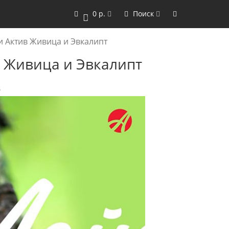
0 р.
Поиск
0
и Актив Живица и Эвкалипт
 Живица и Эвкалипт
3