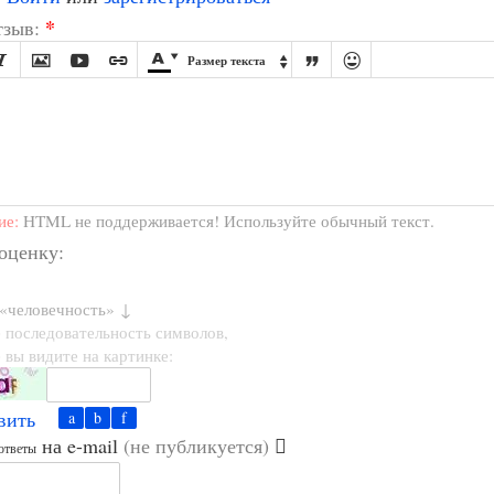
*
зыв:








Размер текста

ие:
HTML не поддерживается! Используйте обычный текст.
 оценку:
 «человечность» ↓
 последовательность символов,
 вы видите на картинке:
вить
на e-mail
(не публикуется)
ответы