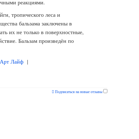
очными реакциями.
ги, тропического леса и
щества бальзама заключены в
ть их не только в поверхностные,
йствие. Бальзам произведён по
 Арт Лайф
|
Подписаться на новые отзывы