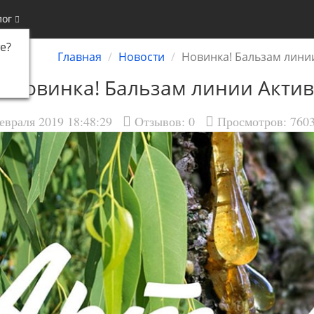
лог
е
?
Главная
Новости
Новинка! Бальзам лини
Новинка! Бальзам линии Актив
евраля 2019 18:48:29
Отзывов:
0
Просмотров: 760