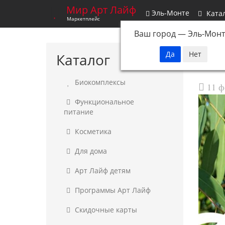
Мир Арт Лайф
Эль-Монте
Ката
Маркетплейс
Ваш город —
Эль-Монт
Каталог
Биокомплексы
11 ф
Функциональное
питание
Косметика
Для дома
Арт Лайф детям
Программы Арт Лайф
Скидочные карты