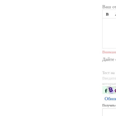
Ваш от

Вниман
Дайте
Тест на
Введите
которые
Обно
Получать 