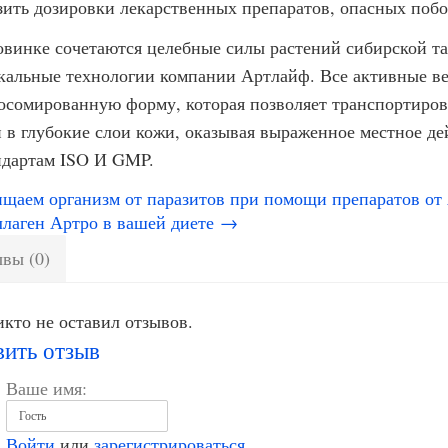
зить дозировки лекарственных препаратов, опасных поб
овинке сочетаются целебные силы растений сибирской тай
кальные технологии компании Артлайф. Все активные ве
осомированную форму, которая позволяет транспортирова
и в глубокие слои кожи, оказывая выраженное местное де
ндартам ISO И GMP.
аем организм от паразитов при помощи препаратов от
лаген Артро в вашей диете →
вы (0)
кто не оставил отзывов.
вить отзыв
Ваше имя:
Войти
или
зарегистрироваться