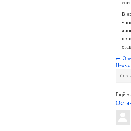
сни
В н
уни
лип
но 
ста
← Очищ
Неокол
Отзы
Ещё ни
Оста