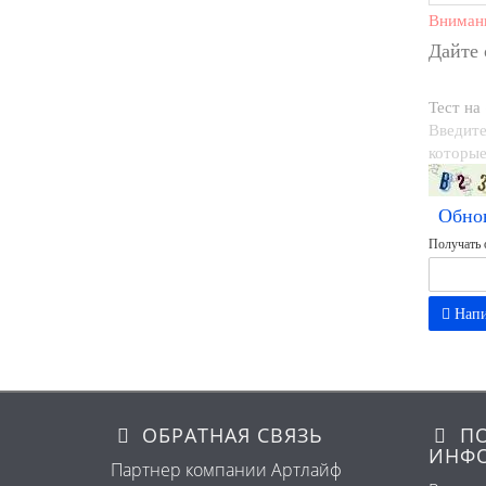
Вниман
Дайте
Тест на
Введите
которые
Обно
Получать 
Напи
ОБРАТНАЯ СВЯЗЬ
ПО
ИНФ
Партнер компании Артлайф