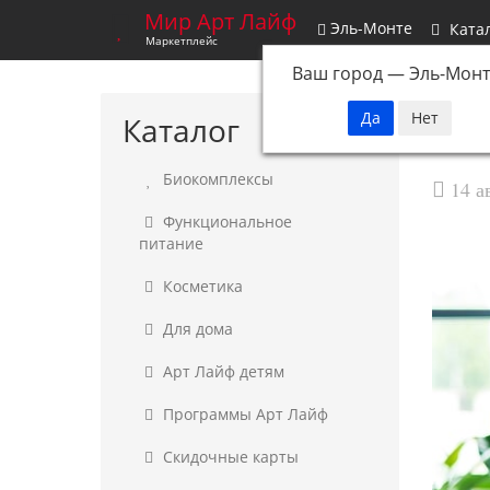
Мир Арт Лайф
Эль-Монте
Ката
Маркетплейс
Ваш город —
Эль-Монт
Каталог
Биокомплексы
14 а
Функциональное
питание
Косметика
Для дома
Арт Лайф детям
Программы Арт Лайф
Скидочные карты