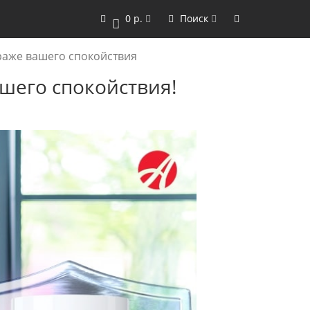
0 р.
Поиск
0
раже вашего спокойствия
шего спокойствия!