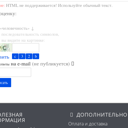
ие:
HTML не поддерживается! Используйте обычный текст.
 оценку:
 «человечность» ↓
 последовательность символов,
 вы видите на картинке:
вить
на e-mail
(не публикуется)
ответы
сать
ЛЕЗНАЯ
ДОПОЛНИТЕЛЬНО
ОРМАЦИЯ
Оплата и доставка