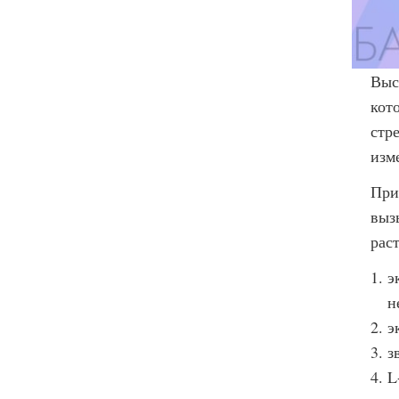
Выс
кот
стр
изм
При
выз
рас
э
н
э
з
L