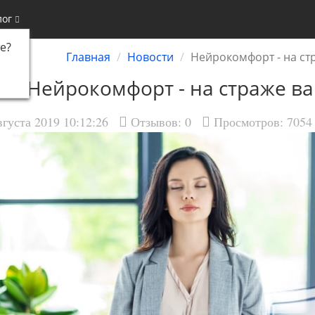
лог
е
?
Главная
Новости
Нейрокомфорт - на ст
Нейрокомфорт - на страже ва
вгуста 2019 10:12:26
Отзывов:
0
Просмотров: 7054