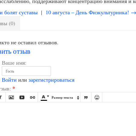
асслаблению, поддерживают концентрацию внимания и 
 болят суставы
|
10 августа – День Физкультурника! 
вы (0)
кто не оставил отзывов.
вить отзыв
Ваше имя:
Войти
или
зарегистрироваться
*
зыв:








Размер текста
