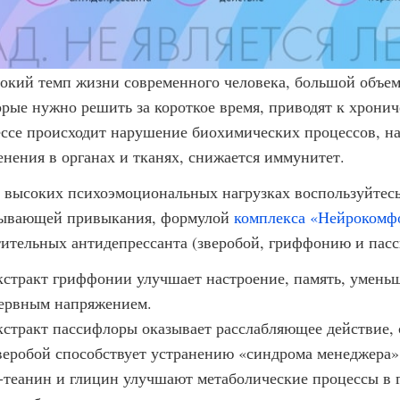
окий темп жизни современного человека, большой объем
орые нужно решить за короткое время, приводят к хрони
ессе происходит нарушение биохимических процессов, н
енения в органах и тканях, снижается иммунитет.
 высоких психоэмоциональных нагрузках воспользуйтесь
ывающей привыкания, формулой
комплекса «Нейрокомф
тительных антидепрессанта (зверобой, гриффонию и пасс
кстракт гриффонии улучшает настроение, память, умень
ервным напряжением.
кстракт пассифлоры оказывает расслабляющее действие, 
веробой способствует устранению «синдрома менеджера»
-теанин и глицин улучшают метаболические процессы в 