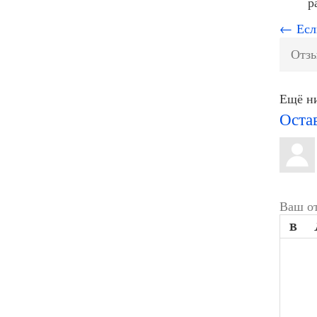
р
← Если
Отзы
Ещё ни
Оста
Ваш от
