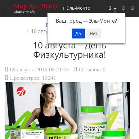
Мир Арт Лайф
Эль-Монте
0
Маркетплейс
Ваш город —
Эль-Монте
?
Главная
Новости
10 августа – День Физкультурника!
10 августа – День
Физкультурника!
09 августа 2019 09:21:53
Отзывов:
0
Просмотров: 15241