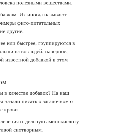
ловека полезными веществами.
бавкам. Их иногда называют
Примеры фито-питательных
ие другие.
ее или быстрее, группируются в
ольшинство людей, наверное,
ой известной добавкой в этом
ом
ы в качестве добавок? На наш
ты начали писать о загадочном о
е крови.
я лечения отдельную аминокислоту
тивой снотворным.