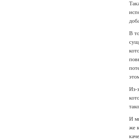
Так
исп
доб
В т
сущ
кот
пов
пот
этом
Из-
кот
так
И м
же 
кач