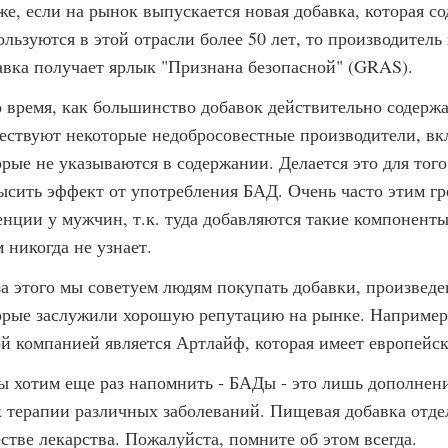
же, если на рынок выпускается новая добавка, которая с
ользуются в этой отрасли более 50 лет, то производитель
авка получает ярлык "Признана безопасной" (GRAS).
о время, как большинство добавок действительно содержат
ествуют некоторые недобросовестные производители, в
орые не указываются в содержании. Делается это для тог
ысить эффект от употребления БАД. Очень часто этим г
енции у мужчин, т.к. туда добавляются такие компоненты
 никогда не узнает.
за этого мы советуем людям покупать добавки, произвед
орые заслужили хорошую репутацию на рынке. Например
ой компанией является Артлайф, которая имеет европейск
ы хотим еще раз напомнить - БАДы - это лишь дополнени
к терапии различных заболеваний. Пищевая добавка отде
естве лекарства. Пожалуйста, помните об этом всегда.