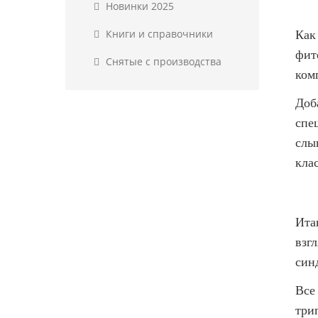
Новинки 2025
Как
Книги и справочники
фит
Снятые с производства
ком
Доб
спе
слы
клас
Ита
взгл
син
Все
три