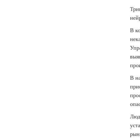
Три
ней
В к
нек
Упр
выя
про
В н
при
про
опа
Люд
уст
рын