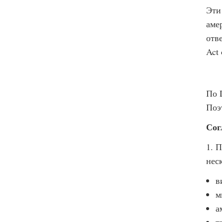
Эти
аме
отве
Act
По 
Поэ
Сог
1. 
нес
в
м
а