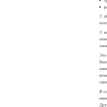
т
р
2. 
кал
3. 
опи
так
Это
Нап
ами
воз
так
В с
име
Дру