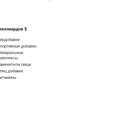
миллиардов $
иодобавки
портивные добавки
инеральные
омплексы
аменители пищи
пец.добавки
итамины