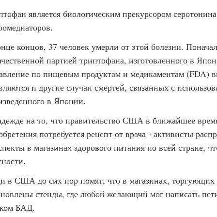
птофан является биологическим прекурсором серотонина 
ромедиаторов.
онце концов, 37 человек умерли от этой болезни. Поначал
ачественной партией триптофана, изготовленного в Япони
авление по пищевым продуктам и медикаментам (FDA) в
вляются и другие случаи смертей, связанных с использов
изведенного в Японии.
адежде на то, что правительство США в ближайшее врем
обретения потребуется рецепт от врача - активисты рас
спекты в магазинах здорового питания по всей стране, ч
сности.
и в США до сих пор помят, что в магазинах, торгующих
ановлены стенды, где любой желающий мог написать пет
ком БАД.