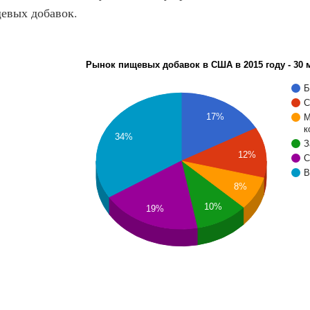
евых добавок.
Рынок пищевых добавок в США в 2015 году - 30 
Б
С
17%
М
к
34%
З
12%
С
В
8%
10%
19%