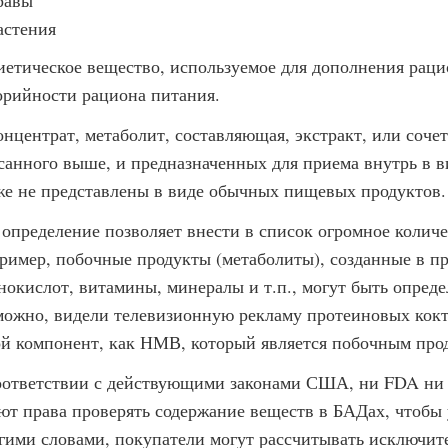
равы
астения
диетическое вещество, используемое для дополнения раци
орийности рациона питания.
концентрат, метаболит, составляющая, экстракт, или соче
санного выше, и предназначенных для приема внутрь в ви
же не представлены в виде обычных пищевых продуктов.
 определение позволяет внести в список огромное колич
ример, побочные продукты (метаболиты), созданные в п
нокислот, витамины, минералы и т.п., могут быть опреде
можно, видели телевизионную рекламу протеиновых кокт
ой компонент, как НМВ, который является побочным про
оответствии с действующими законами США, ни FDA ни 
ют права проверять содержание веществ в БАДах, чтобы 
гими словами, покупатели могут рассчитывать исключите