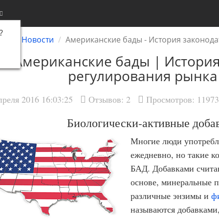
?
ная
Новости
Американские бады - История законод
Американские бады | Истори
регулирования рынка
преля 2016 16:03:25
Отзывов:
2
Просмотров: 11973
Биологически-активные доб
Многие люди употребл
ежедневно, но такие к
БАД. Добавками счита
основе, минеральные 
различные энзимы и
ф
называются добавками,