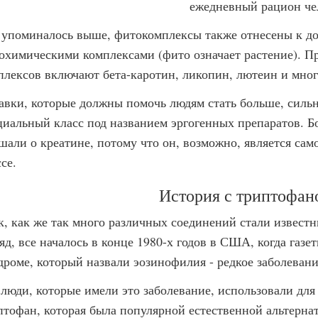
ежедневный рацион че
 упоминалось выше, фитокомплексы также отнесены к до
охимическими комплексами (фито означает растение). 
плексов включают бета-каротин, ликопин, лютеин и мног
авки, которые должны помочь людям стать больше, сильн
циальный класс под названием эргогенных препаратов. Б
шали о креатине, потому что он, возможно, является сам
се.
История с триптофан
к, как же так много различных соединений стали известн
яд, все началось в конце 1980-х годов в США, когда газе
дроме, который назвали эозинофилия - редкое заболевани
 люди, которые имели это заболевание, использовали дл
птофан, которая была популярной естественной альтерна