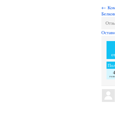
← Ком
Белков
Отзы
Остав
о
Пол
голо