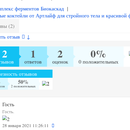
плекс ферментов Биокаскад
|
ые коктейли от Артлайф для стройного тела и красивой
вы (2)
ить отзыв
↓
2
1
2
0%
тзывов
ответов
оценок
0 положительных
езность отзывов
4
50%
сов
2 положительных
Гость
Гость.
28 января 2021 11:26:11