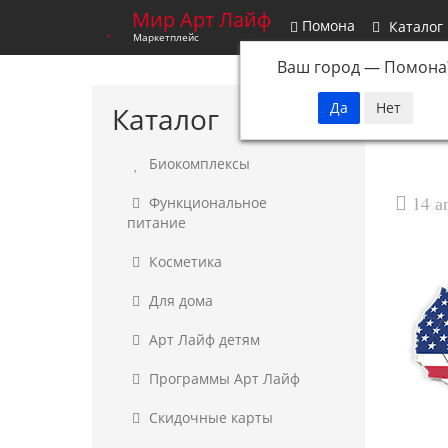
Мир Арт Лайф
Помона
Каталог
Маркетплейс
Ваш город —
Помона
Глав
Каталог
Биокомплексы
14 а
Функциональное
питание
Косметика
Для дома
Арт Лайф детям
Программы Арт Лайф
Скидочные карты