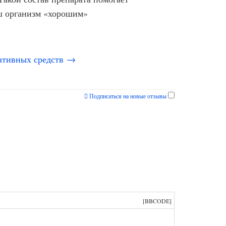
ш организм «хорошим»
дативных средств →
Подписаться на новые отзывы
[BBCODE]