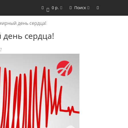
0 р.
Поиск
0
емирный день сердца!
 день сердца!
7