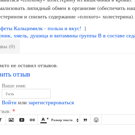
мализовать липидный обмен в организме (обеспечить на
естерином и снизить содержание «плохого» холестерина).
еты Кальцимилк - польза и вкус!
|
ник, хмель, душица и витамины группы В в составе се
вы (0)
кто не оставил отзывов.
вить отзыв
Ваше имя:
Войти
или
зарегистрироваться
*
зыв:








Размер текста
