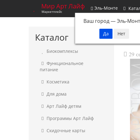
Мир Арт Лайф
Эль-Монте
Ката
Маркетплейс
Ваш город —
Эль-Монт
Каталог
Биокомплексы
29 с
Функциональное
питание
Косметика
Для дома
Арт Лайф детям
Программы Арт Лайф
Скидочные карты