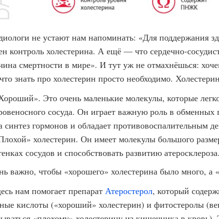
диологи не устают нам напоминать: «Для поддержания зд
ен контроль холестерина. А ещё — что сердечно-сосудис
чина смертности в мире». И тут уж не отмахнёшься: хоче
-что знать про холестерин просто необходимо. Холестерин
Хороший». Это очень маленькие молекулы, которые легко
ровеносного сосуда. Он играет важную роль в обменных 
а синтез гормонов и обладает противовоспалительным де
Плохой» холестерин. Он имеет молекулы большого размер
тенках сосудов и способствовать развитию атеросклероза
нь важно, чтобы «хорошего» холестерина было много, а «
десь нам помогает препарат
Атеростерол
, который содер
ные кислоты («хороший» холестерин) и фитостеролы (ве
сываться «плохому» холестерину из кишечника в кровь). 