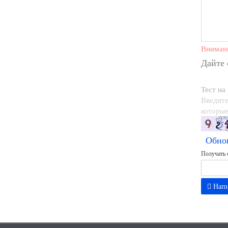
Вниман
Дайте
Тест на
Введите
которые
Обно
Получать 
Напи