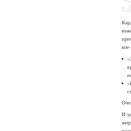
Кар
важ
при
кое
«
к
н
«
с
Оче
И з
жир
вса