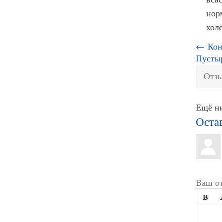
нор
хол
← Конф
Пустыр
Отзы
Ещё ни
Оста
Ваш от
