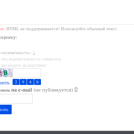
ие:
HTML не поддерживается! Используйте обычный текст.
 оценку:
 «человечность» ↓
 последовательность символов,
 вы видите на картинке:
вить
на e-mail
(не публикуется)
ответы
сать