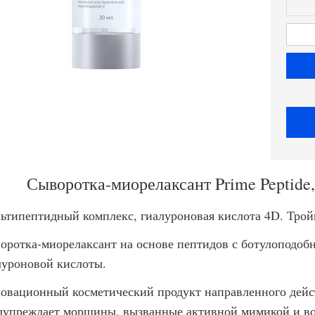
Сыворотка-миорелаксант Prime Peptide,
ьтипептидный комплекс, гиалуроновая кислота 4D. Трой
оротка-миорелаксант на основе пептидов с ботулоподоб
луроновой кислоты.
овационный косметический продукт направленного дейст
дупреждает морщины, вызванные активной мимикой и в