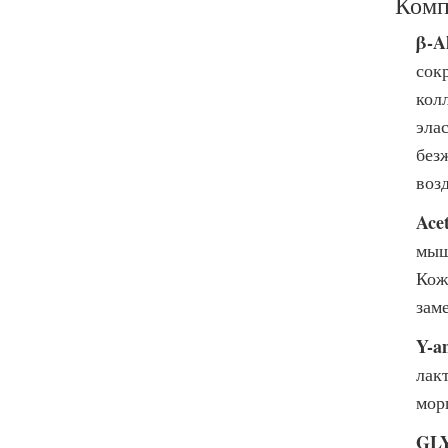
Комп
β-A
сок
колл
эла
без
воз
Ace
мыш
Кож
зам
Y-a
лак
мор
GL