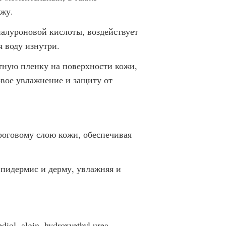
жу.
алуроновой кислоты, воздействует
 воду изнутри.
ную пленку на поверхности кожи,
овое увлажнение и защиту от
роговому слою кожи, обеспечивая
пидермис и дерму, увлажняя и
iol, algin, hydroxyethyl urea,