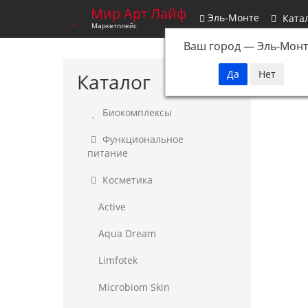
Мир Арт Лайф
Эль-Монте
Ката
Маркетплейс
Ваш город —
Эль-Монт
Каталог
Биокомплексы
Функциональное
питание
Косметика
Active
Aqua Dream
Limfotek
Microbiom Skin