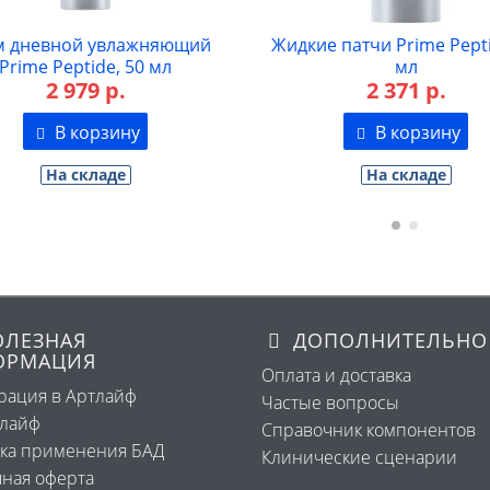
ие патчи Prime Peptide, 30
Сыворотка с витамин
мл
мицеллярная Prime Pept
2 371 р.
мл
2 324 р.
В корзину
В корзину
На складе
На складе
ЛЕЗНАЯ
ДОПОЛНИТЕЛЬНО
ОРМАЦИЯ
Оплата и доставка
рация в Артлайф
Частые вопросы
тлайф
Справочник компонентов
ка применения БАД
Клинические сценарии
ная оферта