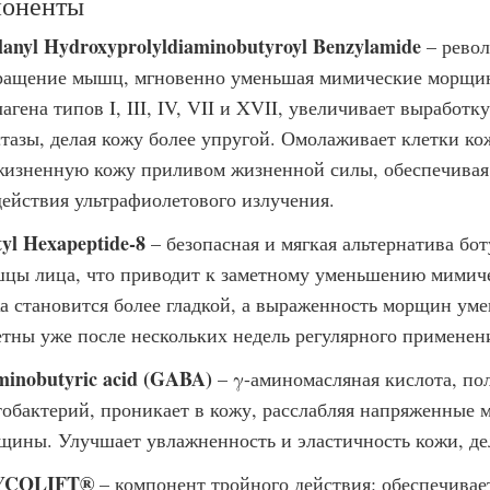
оненты
lanyl Hydroxyprolyldiaminobutyroyl Benzylamide
– револ
ращение мышц, мгновенно уменьшая мимические морщин
агена типов I, III, IV, VII и XVII, увеличивает выработк
стазы, делая кожу более упругой. Омолаживает клетки ко
жизненную кожу приливом жизненной силы, обеспечивая 
действия ультрафиолетового излучения.
tyl Hexapeptide-8
– безопасная и мягкая альтернатива бот
цы лица, что приводит к заметному уменьшению мимич
а становится более гладкой, а выраженность морщин ум
етны уже после нескольких недель регулярного применен
minobutyric acid (GABA)
– γ-аминомасляная кислота, по
тобактерий, проникает в кожу, расслабляя напряженные
щины. Улучшает увлажненность и эластичность кожи, дел
YCOLIFT®
– компонент тройного действия: обеспечивае