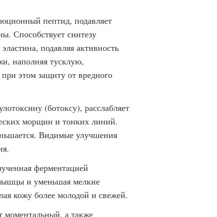
юционный пептид, подавляет
ы. Способствует синтезу
у эластина, подавляя активность
жи, наполняя тусклую,
при этом защиту от вредного
улотоксину (ботоксу), расслабляет
еских морщин и тонких линий.
еньшается. Видимые улучшения
ия.
лученная ферментацией
 мышцы и уменьшая мелкие
ая кожу более молодой и свежей.
т моментальный, а также