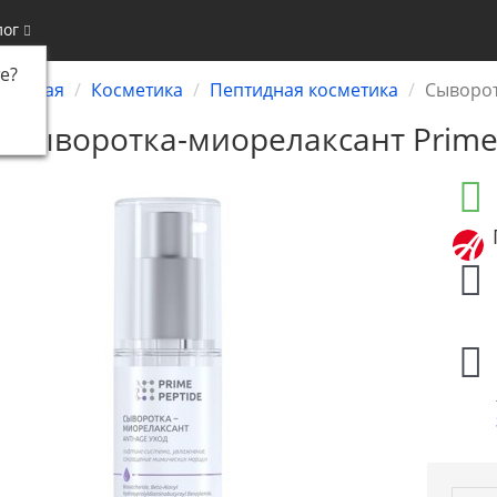
лог
е
?
Главная
Косметика
Пептидная косметика
Сыворот
Сыворотка-миорелаксант Prime 