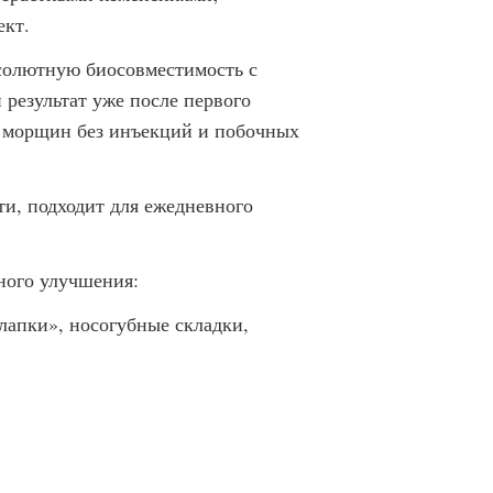
ект.
солютную биосовместимость с
результат уже после первого
х морщин без инъекций и побочных
ти, подходит для ежедневного
ного улучшения:
апки», носогубные складки,