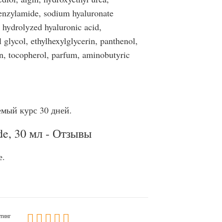
enzylamide, sodium hyaluronate
 hydrolyzed hyaluronic acid,
l glycol, ethylhexylglycerin, panthenol,
in, tocopherol, parfum, aminobutyric
емый курс 30 дней.
e, 30 мл - Отзывы
е.
тинг