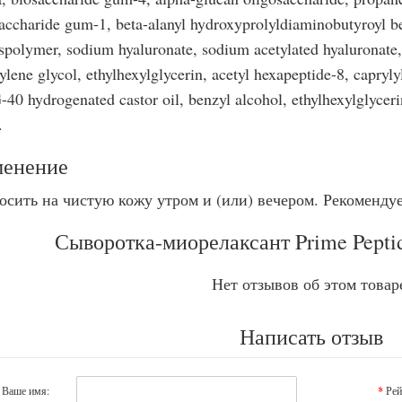
accharide gum-1, beta-alanyl hydroxyprolyldiaminobutyroyl b
spolymer, sodium hyaluronate, sodium acetylated hyaluronate,
ylene glycol, ethylhexylglycerin, acetyl hexapeptide-8, capryly
40 hydrogenated castor oil, benzyl alcohol, ethylhexylglycer
.
енение
осить на чистую кожу утром и (или) вечером. Рекоменду
Сыворотка-миорелаксант Prime Peptid
Нет отзывов об этом товар
Написать отзыв
Ваше имя:
Рей