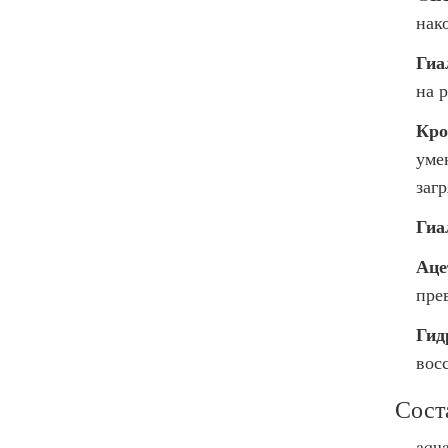
нак
Гиа
на 
Кро
уме
заг
Гиа
Аце
пре
Гид
вос
Сост
aqua