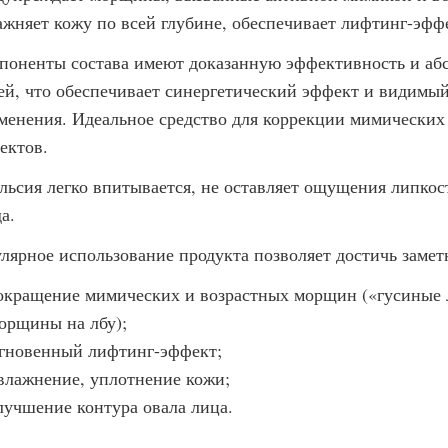
ажняет кожу по всей глубине, обеспечивает лифтинг-эфф
поненты состава имеют доказанную эффективность и аб
ей, что обеспечивает синергетический эффект и видимый 
менения. Идеальное средство для коррекции мимически
ектов.
льсия легко впитывается, не оставляет ощущения липкос
а.
улярное использование продукта позволяет достичь замет
окращение мимических и возрастных морщин («гусиные л
орщины на лбу);
гновенный лифтинг-эффект;
влажнение, уплотнение кожи;
лучшение контура овала лица.