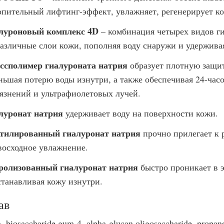
опительный лифтинг-эффект, увлажняет, регенерирует ко
луроновый комплекс 4D
– комбинация четырех видов ги
различные слои кожи, пополняя воду снаружи и удерживая
ссполимер гиалуроната натрия
образует плотную защит
ньшая потерю воды изнутри, а также обеспечивая 24-час
рязнений и ультрафиолетовых лучей.
луронат натрия
удерживает воду на поверхности кожи.
тилированный гиалуронат натрия
прочно прилегает к 
восходное увлажнение.
ролизованный гиалуронат натрия
быстро проникает в э
станавливая кожу изнутри.
ав
, biosaccharide gum-4, alpha-glucan oligosaccharide, propaned