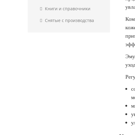
увл
Книги и справочники
Ком
Снятые с производства
кож
при
эфф
Эму
уход
Рег
с
м
м
у
у