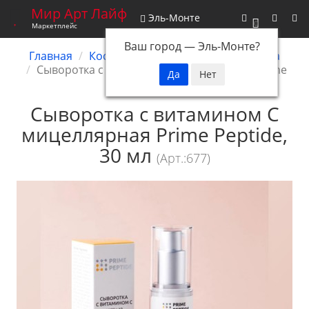
Мир Арт Лайф
Эль-Монте
0
Маркетплейс
Ваш город —
Эль-Монте
?
Главная
Косметика
Пептидная косметика
Сыворотка с витамином С мицеллярная Prime
Peptide, 30 мл
Сыворотка с витамином С
мицеллярная Prime Peptide,
30 мл
(Арт.:677)