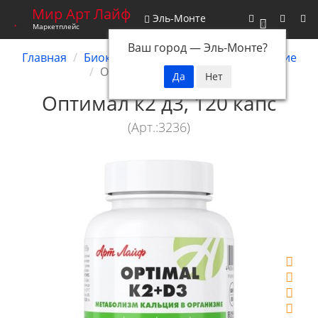
Мир Арт Лайф
Эль-Монте
0
Маркетплейс
Ваш город —
Эль-Монте
?
Главная
Биокомплексы
Системное действие
Optimal K2+D3, 120 капс
Оптимал к2 д3, 120 капс
(Арт.:3236)