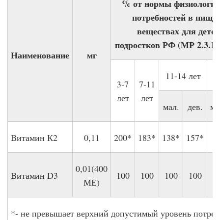
% от нормы физиологич
потребностей в пище
веществах для детей
подростков РФ (МР 2.3.1.
Наименование
мг
11-14 лет
1
3-7
7-11
лет
лет
мал.
дев.
ма
Витамин К2
0,11
200*
183*
138*
157*
9
0,01(400
Витамин D3
100
100
100
100
1
МЕ)
*- не превышает верхний допустимый уровень потре