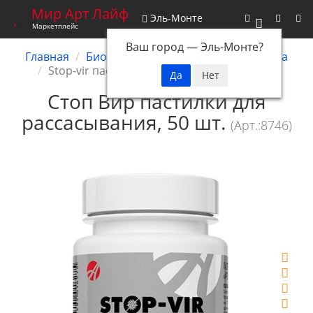
Мир Арт Лайф
Эль-Монте
0
Маркетплейс
Ваш город —
Эль-Монте
?
Главная
Биокомплексы
Иммунная система
Stop-vir пастилки для рассасывания, 50 шт
Стоп Вир пастилки для
рассасывания, 50 шт.
(Арт.:8746)