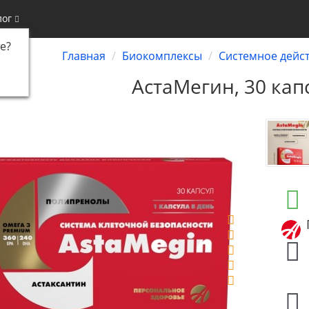
лог
е
?
Главная
Биокомплексы
Системное дейс
АстаМегин, 30 кап