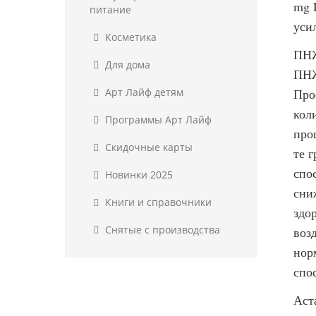
mg 
питание
уси
Косметика
ПНЖ
Для дома
ПНЖ
Арт Лайф детям
Про
кол
Программы Арт Лайф
про
Скидочные карты
те 
спо
Новинки 2025
сни
Книги и справочники
здо
Снятые с производства
воз
нор
спо
Аст