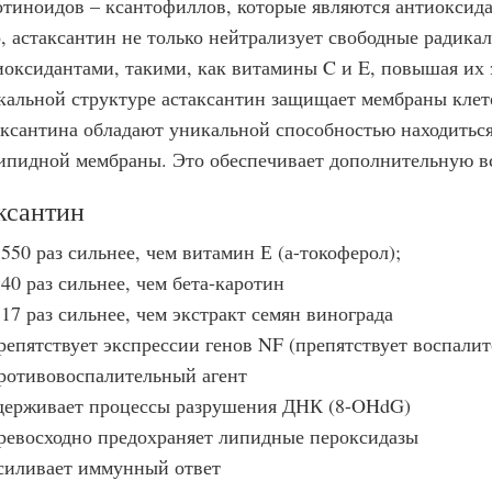
отиноидов – ксантофиллов, которые являются антиоксид
о, астаксантин не только нейтрализует свободные радикал
иоксидантами, такими, как витамины C и E, повышая их 
кальной структуре астаксантин защищает мембраны клет
аксантина обладают уникальной способностью находиться
ипидной мембраны. Это обеспечивает дополнительную в
ксантин
 550 раз сильнее, чем витамин Е (а-токоферол);
 40 раз сильнее, чем бета-каротин
 17 раз сильнее, чем экстракт семян винограда
репятствует экспрессии генов NF (препятствует воспал
ротивовоспалительный агент
держивает процессы разрушения ДНК (8-OHdG)
ревосходно предохраняет липидные пероксидазы
силивает иммунный ответ