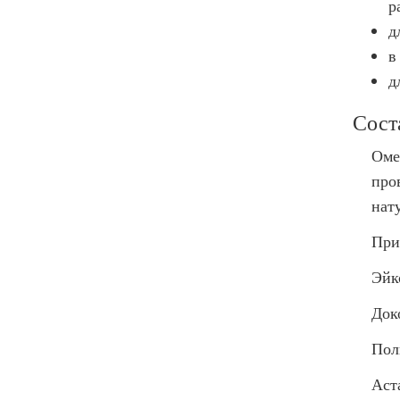
р
д
в
д
Сост
Омег
про
нат
При
Эйк
Док
Пол
Аст