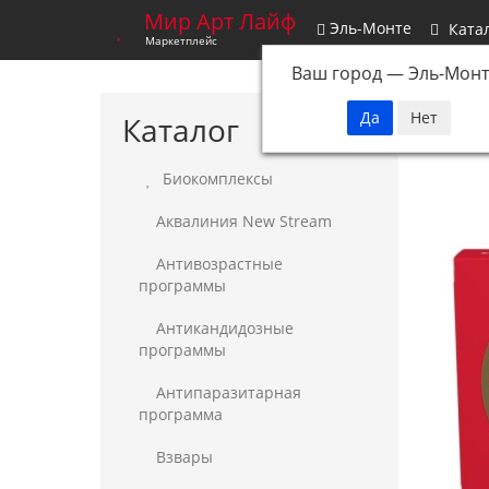
Мир Арт Лайф
Эль-Монте
Ката
Маркетплейс
Ваш город —
Эль-Монт
Каталог
Биокомплексы
Аквалиния New Stream
Антивозрастные
программы
Антикандидозные
программы
Антипаразитарная
программа
Взвары