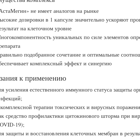
АстаМегин» не имеет аналогов на рынке
ысокие дозировки в 1 капсуле значительно ускоряют про
езультат на клеточном уровне
ногокомпонентность уникальных по силе элементов опр
репарата
равильно подобранное сочетание и оптимальные соотно
беспечивает комплексный эффект и синергию
зания к применению
ля усиления естественного иммунного статуса защиты ор
нфекций;
 комплексной терапии токсических и вирусных поражени
ак средство профилактики цитокинового шторма при вир
OVID-19);
ля защиты и восстановления клеточных мембран в резуль