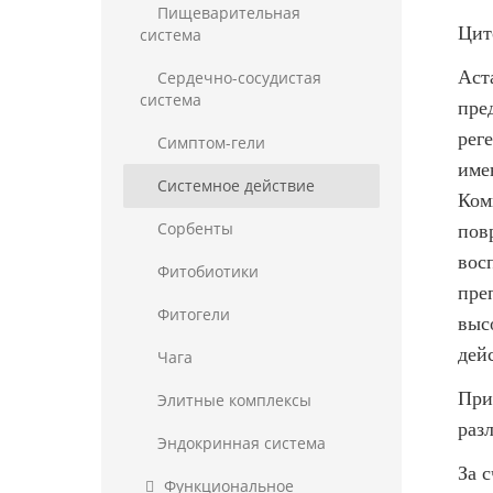
Пищеварительная
Цит
система
Аст
Сердечно-сосудистая
система
пре
рег
Симптом-гели
име
Системное действие
Ком
пов
Сорбенты
вос
Фитобиотики
пре
Фитогели
выс
дей
Чага
При
Элитные комплексы
раз
Эндокринная система
За 
Функциональное