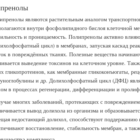
пренолы
ипренолы являются растительным аналогом транспортног
полагаются внутри фосфолипидного бислоя клеточной мем
бильность и проницаемость. Полипренолы активно влия
лихолфосфатный цикл) в мембранах, запуская каскад реа
ток в повреждённых тканях. Полезные вещества начинают
ливается выведение токсинов на клеточном уровне. Такж
их гликопротеинов, как мембранные гликоконъюгаты, рец
уноглобулины и др. Долихолфосфатный цикл (ДФЦ) явля
ном в процессах регенерации, дифференциации и пролиф
лучае многих заболеваний, протекающих с повреждением
личивается вывод долихола из организма и образовывает
ещая недостающий долихол, способствуют поддержанию и
спечивают восстановление, стабильность мембран, а такж
ущества комплекса