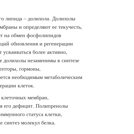
о липида – долихола. Долихолы
браны и определяют ее текучесть,
ют на обмен фосфолипидов
кций обновления и регенерации
 усваиваться более активно,
е долихолы незаменимы в синтезе
епторы, гормоны,
ется необходимым метаболическим
ерации клеток.
 клеточных мембран,
ся его дефицит. Полипренолы
ммунного статуса клетки,
е синтез молекул белка.