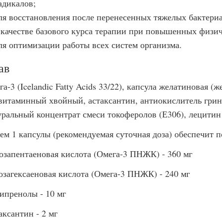
адикалов;
ля восстановления после перенесенных тяжелых бактери
 качестве базового курса терапии при повышенных физич
ля оптимизации работы всех систем организма.
ав
а-3 (Icelandic Fatty Acids 33/22), капсула желатиновая (
витаминный хвойный, астаксантин, антиокислитель гринд
уральный концентрат смеси токоферолов (Е306), лецитин 
ем 1 капсулы (рекомендуемая суточная доза) обеспечит п
озапентаеновая кислота (Омега-3 ПНЖК) - 360 мг
озагексаеновая кислота (Омега-3 ПНЖК) - 240 мг
ипренолы - 10 мг
аксантин - 2 мг