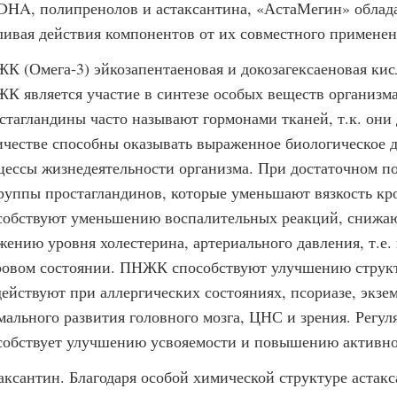
DHA, полипренолов и астаксантина, «АстаМегин» облада
ливая действия компонентов от их совместного применен
К (Омега-3) эйкозапентаеновая и докозагексаеновая ки
К является участие в синтезе особых веществ организма
стагландины часто называют гормонами тканей, т.к. они
ичестве способны оказывать выраженное биологическое д
цессы жизнедеятельности организма. При достаточном 
группы простагландинов, которые уменьшают вязкость кр
собствуют уменьшению воспалительных реакций, снижают
жению уровня холестерина, артериального давления, т.е.
ровом состоянии. ПНЖК способствуют улучшению структ
действуют при аллергических состояниях, псориазе, экз
мального развития головного мозга, ЦНС и зрения. Рег
собствует улучшению усвояемости и повышению активно
аксантин. Благодаря особой химической структуре астакс