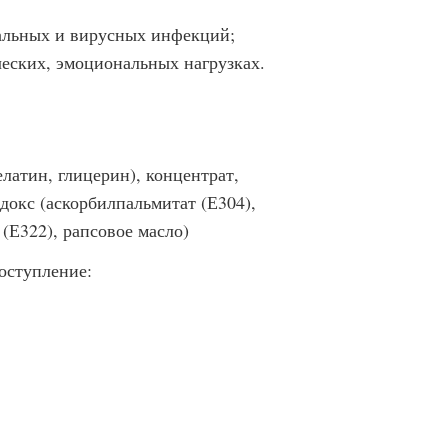
альных и вирусных инфекций;
еских, эмоциональных нагрузках.
желатин, глицерин), концентрат,
окс (аскорбилпальмитат (Е304),
(Е322), рапсовое масло)
оступление: