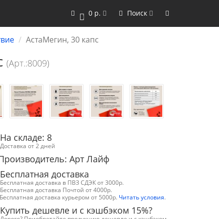
0 р.
Поиск
0
твие
АстаМегин, 30 капс
с
(Арт.:8009)
На складе: 8
Доставка от 2 дней
Производитель: Арт Лайф
Бесплатная доставка
Бесплатная доставка в ПВЗ СДЭК от 3000р.
Бесплатная доставка Почтой от 4000р.
Бесплатная доставка курьером от 5000р.
Читать условия
.
Купить дешевле и с кэшбэком 15%?
Дорого? Приобретайте продукцию дешевле и с кэшбэком