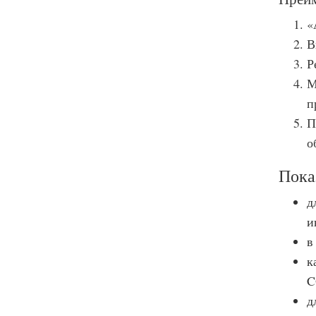
«
В
Р
М
п
П
о
Пока
д
и
в
к
C
д