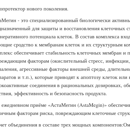
опротектор нового поколения.
аМегин - это специализированный биологически активн
дназначенный для защиты и восстановления клеточных с
енеративного потенциала клеток. В состав комплекса вхо
ющие сродство к мембранам клеток и их структурным ко
плекс обеспечивает стабильность клеточных мембран и 
реждающим факторам (окислительный стресс, инфекции, 
паления, агрессивные факторы внешней среды, длительн
паратов и т.п.), которые приводят к апоптозу клеток или
окоактивные соединения в рациональных дозировках, о
ствия, эффективность и безопасность продукта.
 ежедневном приёме «АстаМегин (AstaMegin)» обеспечив
личным факторам риска, повреждающим клеточные струк
счет объединения в составе трех мощных компонентов: