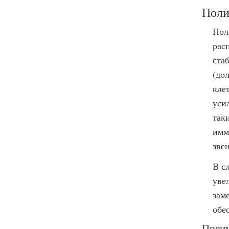
Поли
Пол
рас
ста
(до
кле
уси
так
имм
зве
В с
уве
зам
обе
Преим