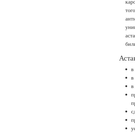
кар
тог
ант
уни
аст
бил
Аста
в
в
в
п
п
с
п
у