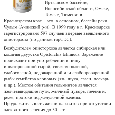
Иртышском бассейне,
Новосибирской области, Омске,
Томске, Тюмени; в
Красноярском крае – это, в основном, бассейн реки
Чулым (Ачинский р-н). В 1999 году в г. Красноярске
зарегистрировано 597 случаев впервые выявленного
описторхоза (по данным горСЭС).
Возбудителем описторхоза является сибирская или
кошачья двуустка Opistorchis felinneus. Заражение
происходит при употреблении в пищу
инвазированной сырой, свежемороженой,
слабосоленой, недожаренной или слабопроваренной
рыбы семейства карповых (язь, щука, сазан, пескарь
и др.). Местом обитания гельминтов являются
желчевыводящие пути, желчный пузырь, печень и,
реже, протоки поджелудочной железы.
Продолжительность жизни паразитов при отсутствии
адекватного лечения до 30 лет.