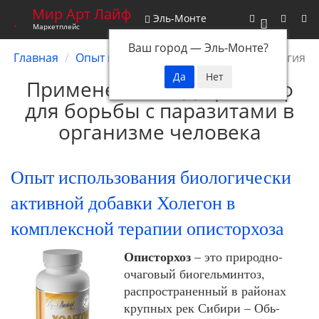
Мир Арт Лайф
Эль-Монте
0
Маркетплейс
Ваш город —
Эль-Монте
?
Главная
Опыт применения БАД
Паразитология
Применение БАД Арт Лайф
для борьбы с паразитами в
организме человека
Опыт использования биологически
активной добавки Холегон в
комплексной терапии описторхоза
Описторхоз
– это природно-
очаговый биогельминтоз,
распространенный в районах
крупных рек Сибири – Обь-