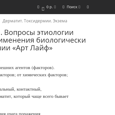
0 р.
Поиск
0
Дерматит. Токсидермии. Экзема
. Вопросы этиологии
рименения биологически
нии «Арт Лайф»
4
нешних агентов (факторов).
кторов; от химических факторов;
нальный, контактный,
матит, который чаще всего бывает
ния очага поражения