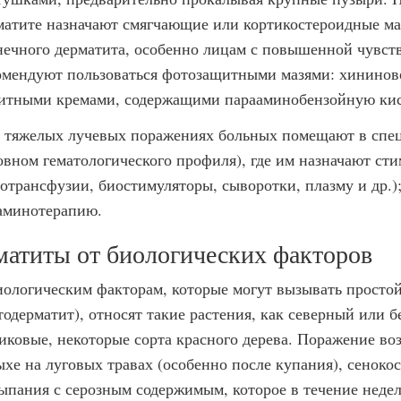
матите назначают смягчающие или кортикостероидные ма
нечного дерматита, особенно лицам с повышенной чувст
омендуют пользоваться фотозащитными мазями: хининов
итными кремами, содержащими парааминобензойную кис
 тяжелых лучевых поражениях больных помещают в спец
овном гематологического профиля), где им назначают ст
мотрансфузии, биостимуляторы, сыворотки, плазму и др.);
аминотерапию.
матиты от биологических факторов
иологическим факторам, которые могут вызывать просто
тодерматит), относят такие растения, как северный или 
иковые, некоторые сорта красного дерева. Поражение воз
ыхе на луговых травах (особенно после купания), сеноко
ыпания с серозным содержимым, которое в течение недели