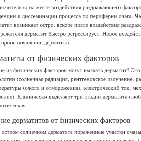
лючительно на месте воздействия раздражающего фактора
денции к диссеминации процесса по периферии очага. Ч
матит возникает остро, вскоре после воздействия раздра
дражителя дерматит быстро регрессирует. Новое воздейс
торное появление дерматита.
матиты от физических факторов
ие из физических факторов могут вызвать дерматит? Это
ологии (солнечная радиация, рентгеновское излучение, р
пературы (ожоги и отморожения), электрический ток, мех
ление). Клинически выделяют три стадии дерматита (любо
ротическая.
ние дерматитов от физических факторов
 остром солнечном дерматите пораженные участки смаз
тушками, предварительно прокалывая крупные пузыри. 