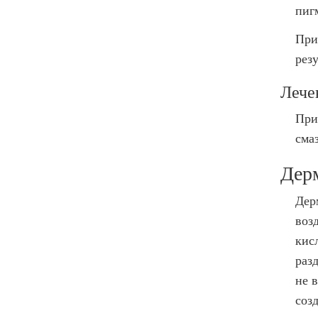
пиг
При
рез
Лече
При
сма
Дер
Дер
воз
кис
раз
не 
соз