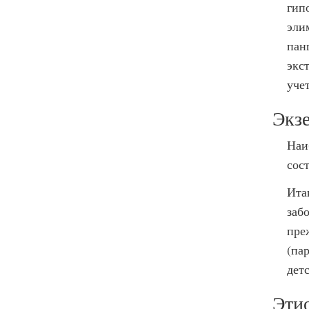
гип
эли
пан
экс
уче
Экз
Наи
сос
Ита
заб
пре
(па
дет
Этио