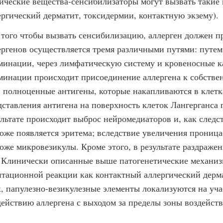
ические вещества-сенсибилизаторы могут вызвать такие
ергический дерматит, токсидермии, контактную экзему).
 того чтобы вызвать сенсибилизацию, аллерген должен 
ергенов осуществляется тремя различными путями: путе
минации, через лимфатическую систему и кровеносные 
минации происходит присоединение аллергена к собстве
в полноценные антигены, которые накапливаются в клетка
дставления антигена на поверхность клеток Лангерганса
ультате происходит выброс нейромедиаторов и, как следс
коже появляется эритема; вследствие увеличения проницае
коже микровезикулы. Кроме этого, в результате раздраже
. Клинически описанные выше патогенетические механиз
птационной реакции как контактный аллергический дерм
к, папулезно-везикулезные элементы локализуются на уч
действию аллергена с выходом за пределы зоны воздейств