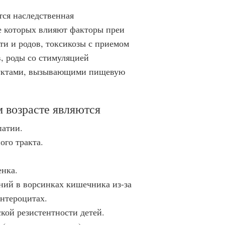
тся наследственная
е которых влияют факторы преи
ти и родов, токсикозы с приемом
, роды со стимуляцией
дуктами, вызывающими пищевую
 возрасте являются
патии.
го тракта.
енка.
ний в ворсинках кишечника из-за
нтероцитах.
кой резистентности детей.