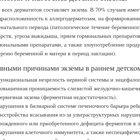
 всех дерматитов составляет экзема. В 70% случаев имее
драсположенность к аллергодерматозам, на формировани
енатального периода (патологическое течение беременнос
арств, угроза выкидыша, прием гормональных препаратов
мональными препаратами, а также злоупотребление про
ергию беременной и матери в период лактации).
вными причинами экземы в раннем детском
ункциональная незрелость нервной системы и энцефало
овышенная проницаемость слизистой желудочно-кишечно
ервичная экзема (ферментная недостаточность).
арушения в билиарной системе печеночного барьера реб
асстройства всасывания из-за ультраструктурных наруше
рожденного или приобретенного дефицита ферментов в э
арушения клеточного иммунитета, а также неспецифичес