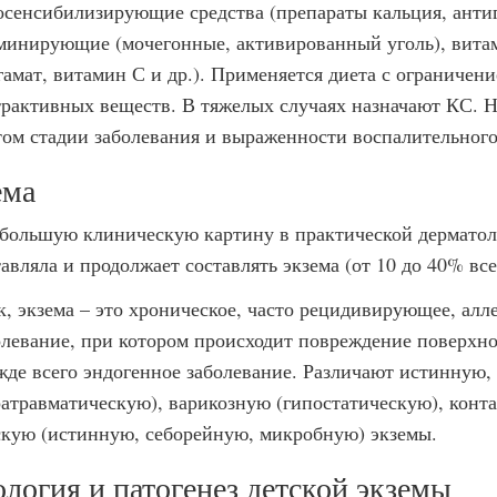
осенсибилизирующие средства (препараты кальция, антиг
минирующие (мочегонные, активированный уголь), витам
гамат, витамин С и др.). Применяется диета с ограничени
трактивных веществ. В тяжелых случаях назначают КС. Н
том стадии заболевания и выраженности воспалительного
ема
большую клиническую картину в практической дерматоло
тавляла и продолжает составлять экзема (от 10 до 40% вс
к, экзема – это хроническое, часто рецидивирующее, алл
олевание, при котором происходит повреждение поверхно
жде всего эндогенное заболевание. Различают истинную
ратравматическую), варикозную (гипостатическую), конт
скую (истинную, себорейную, микробную) экземы.
логия и патогенез детской экземы