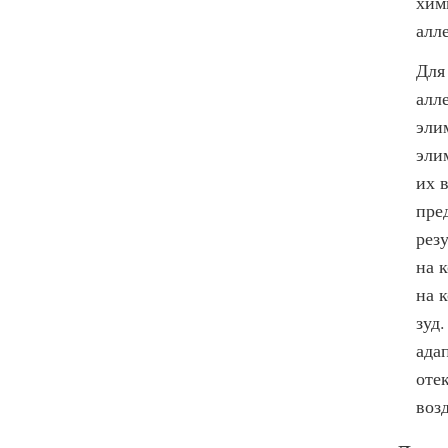
хим
алл
Для
алл
эли
эли
их 
пре
рез
на 
на 
зуд
ада
оте
воз