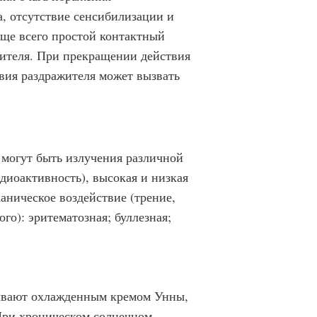
, отсутствие сенсибилизации и
аще всего простой контактный
жителя. При прекращении действия
твия раздражителя может вызвать
 могут быть излучения различной
адиоактивность), высокая и низкая
аническое воздействие (трение,
го): эритематозная; буллезная;
ывают охлажденным кремом Унны,
При хроническом солнечном