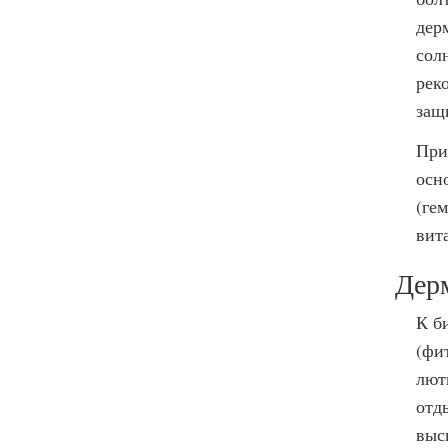
дер
сол
рек
защ
При
осн
(ге
вит
Дер
К б
(фи
лют
отд
выс