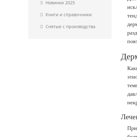
Новинки 2025
иск
Книги и справочники
тен
дер
Снятые с производства
раз
пов
Дер
Как
эти
тем
дав
нек
Лече
При
бол