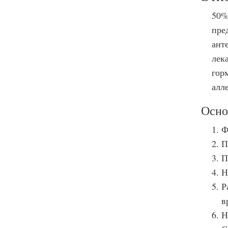
50%
пре
ант
лек
гор
алл
Осно
Ф
П
П
Н
Р
в
Н