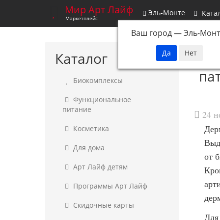
Мир Арт Лайф
Эль-Монте
Ката
Маркетплейс
Ваш город —
Эль-Монт
Каталог
па
Биокомплексы
Функциональное
питание
24 н
Дер
Косметика
Выд
Для дома
от 
Арт Лайф детям
Кро
арт
Программы Арт Лайф
дер
Скидочные карты
Для