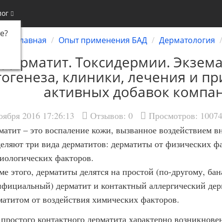
лог
е
?
Главная
Опыт применения БАД
Дерматология
Дерматит. Токсидермии. Экзема
тогенеза, клиники, лечения и п
активных добавок компа
оября 2016 17:26:13
Отзывов:
0
Просмотров: 1007
матит – это воспаление кожи, вызванное воздействием в
еляют три вида дерматитов: дерматиты от физических фа
биологических факторов.
ме этого, дерматиты делятся на простой (по-другому, ба
ифициальный) дерматит и контактный аллергический дер
матитом от воздействия химических факторов.
 простого контактного дерматита характерно возникнове