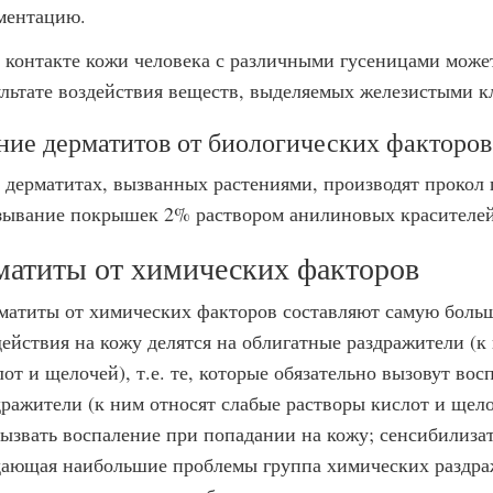
ментацию.
 контакте кожи человека с различными гусеницами может
ультате воздействия веществ, выделяемых железистыми к
ние дерматитов от биологических факторов
 дерматитах, вызванных растениями, производят прокол
зывание покрышек 2% раствором анилиновых красителей
матиты от химических факторов
матиты от химических факторов составляют самую больш
действия на кожу делятся на облигатные раздражители (к
лот и щелочей), т.е. те, которые обязательно вызовут во
дражители (к ним относят слабые растворы кислот и щелоч
вызвать воспаление при попадании на кожу; сенсибилизат
дающая наибольшие проблемы группа химических раздраж