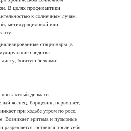
зи. В целях профилактики
вительностью к солнечным лучам,
ой, метилурациловой или
лоту.
иализированные стационары (в
имулирующие средства
 диету, богатую белками;
й контактный дерматит
белый ясенец, борщевик, первоцвет,
никает при ходьбе утром по росе,
се. Возникает эритема и пузырные
 разрешается, оставляя после себя