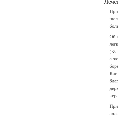
Лече
При
щел
бол
Общ
лег
(КС
а з
бор
Кас
бла
дер
кер
При
алл