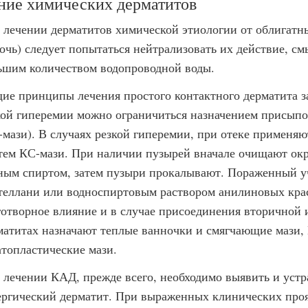
ние химических дерматитов
 лечении дерматитов химической этиологии от облигатны
очь) следует попытаться нейтрализовать их действие, с
ьшим количеством водопроводной воды.
ие принципы лечения простого контактного дерматита з
кой гиперемии можно ограничиться назначением присыпо
-мази). В случаях резкой гиперемии, при отеке применя
атем КС-мази. При наличии пузырей вначале очищают о
ным спиртом, затем пузыри прокалывают. Пораженный у
теллани или водноспиртовым раствором анилиновых крас
готворное влияние и в случае присоединения вторичной
матитах назначают теплые ванночки и смягчающие мази, 
атопластические мази.
 лечении КАД, прежде всего, необходимо выявить и уст
ергический дерматит. При выраженных клинических проя