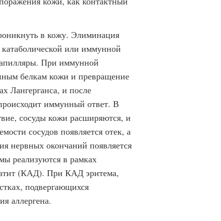
 поражения кожи, как контактный
проникнуть в кожу. Элиминация
м катаболической или иммунной
капилляры. При иммунной
нным белкам кожи и превращение
х Лангерганса, и после
 происходит иммунный ответ. В
твие, сосуды кожи расширяются, и
мости сосудов появляется отек, а
ния нервных окончаний появляется
мы реализуются в рамках
атит (КАД). При КАД эритема,
астках, подвергающихся
ия аллергена.