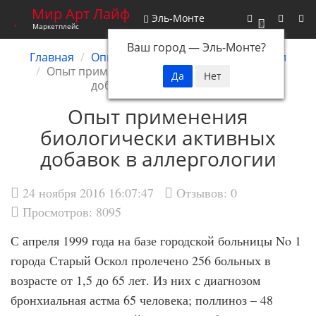
Мир Арт Лайф
Эль-Монте
0
Маркетплейс
Ваш город —
Эль-Монте
?
Главная
Опыт применения БАД
Аллергии
Опыт применения биологически активных
добавок в аллергологии
Опыт применения
биологически активных
добавок в аллергологии
24 ноября 2016 16:07:47
Отзывов:
0
Просмотров: 8095
С апреля 1999 года на базе городской больницы No 1
города Старый Оскол пролечено 256 больных в
возрасте от 1,5 до 65 лет. Из них с диагнозом
бронхиальная астма 65 человека; поллиноз – 48