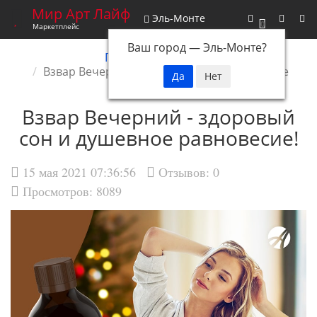
Мир Арт Лайф
Эль-Монте
0
Маркетплейс
Ваш город —
Эль-Монте
?
Главная
Новости
Взвар Вечерний - здоровый сон и душевное
равновесие!
Взвар Вечерний - здоровый
сон и душевное равновесие!
15 мая 2021 07:36:56
Отзывов:
0
Просмотров: 8089