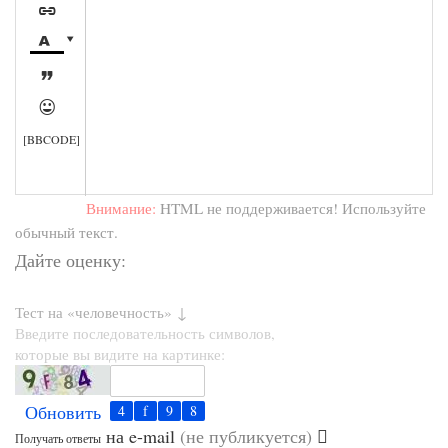





[BBCODE]
Внимание:
HTML не поддерживается! Используйте
обычный текст.
Дайте оценку:
Тест на «человечность» ↓
Введите последовательность символов,
которые вы видите на картинке:
Обновить
на e-mail
(не публикуется)
Получать ответы