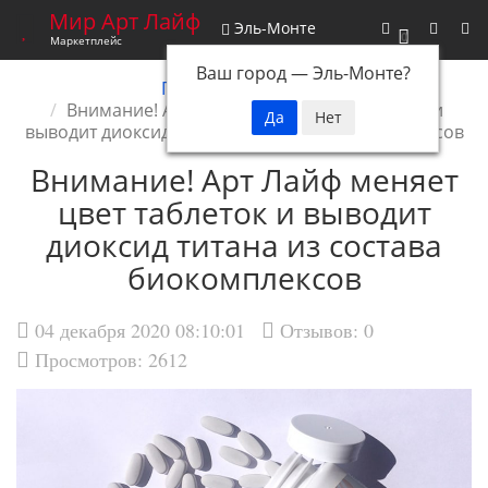
Мир Арт Лайф
Эль-Монте
0
Маркетплейс
Ваш город —
Эль-Монте
?
Главная
Новости
Внимание! Арт Лайф меняет цвет таблеток и
выводит диоксид титана из состава биокомплексов
Внимание! Арт Лайф меняет
цвет таблеток и выводит
диоксид титана из состава
биокомплексов
04 декабря 2020 08:10:01
Отзывов:
0
Просмотров: 2612