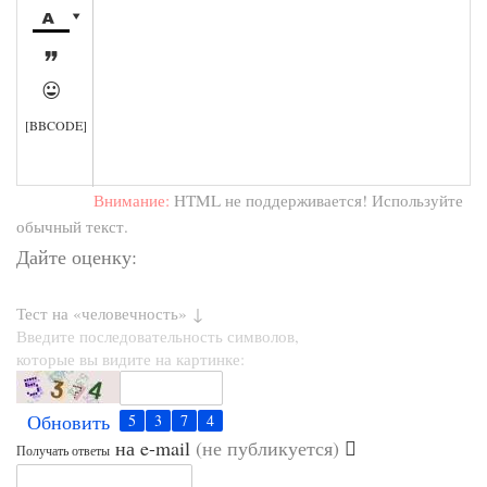




[BBCODE]
Внимание:
HTML не поддерживается! Используйте
обычный текст.
Дайте оценку:
Тест на «человечность» ↓
Введите последовательность символов,
которые вы видите на картинке:
Обновить
на e-mail
(не публикуется)
Получать ответы