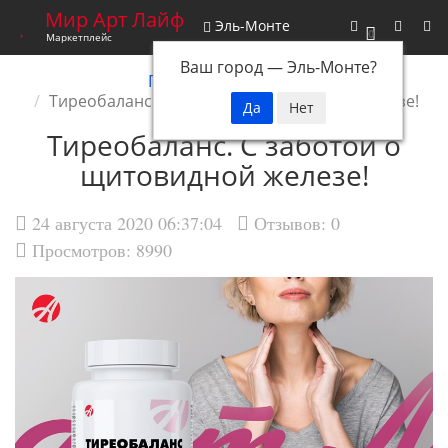
Мир Арт Лайф
Эль-Монте
0
Маркетплейс
Ваш город —
Эль-Монте
?
Главная
Новости
Тиреобаланс. С заботой о щитовидной железе!
Тиреобаланс. С заботой о
щитовидной железе!
24 августа 2020 06:37:04
Отзывов:
0
Просмотров: 8990