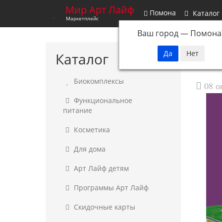
Мир Арт Лайф
Помона
Каталог
Маркетплейс
Ваш город —
Помона
Каталог
Биокомплексы
08 о
Функциональное
питание
Косметика
Для дома
Арт Лайф детям
Программы Арт Лайф
Скидочные карты