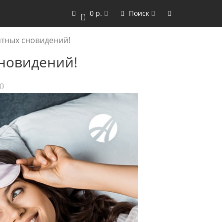
0 р.
Поиск
0
ятных сновидений!
сновидений!
0