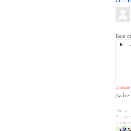
Ваш от

Вниман
Дайте
Тест на
Введите
которые