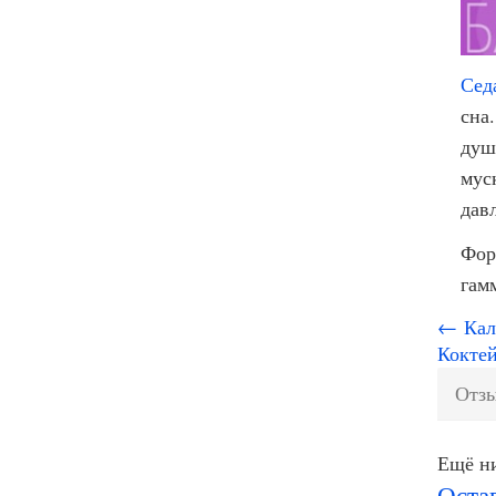
Сед
сна
душ
мус
дав
Фор
гам
← Каль
Коктей
Отзы
Ещё ни
Оста