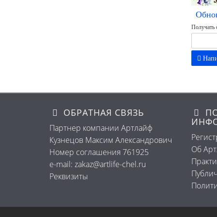
Обно
Получать 
Напи
ОБРАТНАЯ СВЯЗЬ
ПО
ИНФ
Партнер компании Артлайф
Регист
Кузнецов Максим Александрович
Об Ар
Номер соглашения 761925
Практи
e-mail: zakaz@artlife-chel.ru
Публич
Реквизиты
Полити