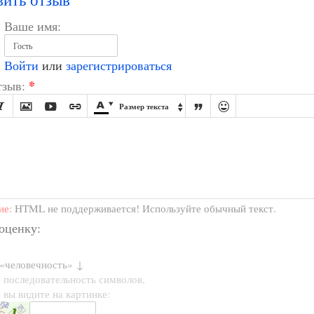
Ваше имя:
Войти
или
зарегистрироваться
*
зыв:








Размер текста

ие:
HTML не поддерживается! Используйте обычный текст.
 оценку:
 «человечность» ↓
 последовательность символов,
 вы видите на картинке: