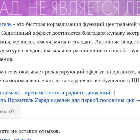
агель
- это быстрая нормализация функций центральной 
. Седативный эффект достигается благодаря купажу экст
ицы, мелиссы, хмеля, мяты и солодки. Активные веществ
кулатуру сосудов, вызывая их расширение и способству
ления.
ма геля оказывает релаксирующий эффект на организм, а
ма-аминомасляные кислоты подавляют возбуждение в ЦН
цимакс - крепкие кости и радость движений
|
ль Провитель Zаряд идеален для первой половины дня 
вы (0)
кто не оставил отзывов.
вить отзыв