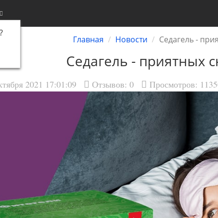
?
Главная
Новости
Седагель - при
Седагель - приятных 
ктября 2021 17:01:09
Отзывов:
0
Просмотров: 1135