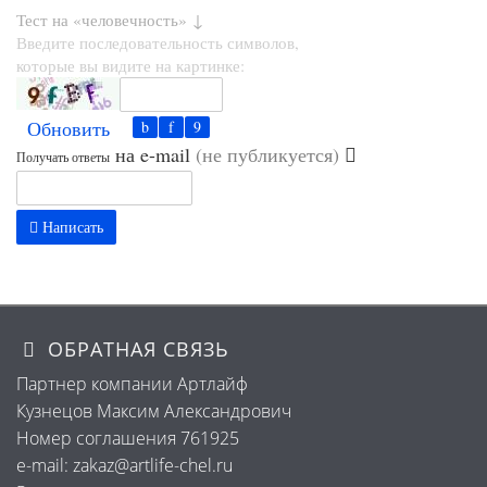
Тест на «человечность» ↓
Введите последовательность символов,
которые вы видите на картинке:
Обновить
на e-mail
(не публикуется)
Получать ответы
Написать
ОБРАТНАЯ СВЯЗЬ
Партнер компании Артлайф
Кузнецов Максим Александрович
Номер соглашения 761925
e-mail: zakaz@artlife-chel.ru