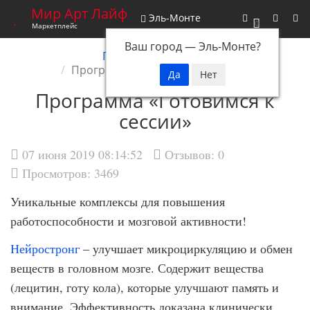
Мир Арт Лайф
Эль-Монте
0
Маркетплейс
Ваш город —
Эль-Монте
?
Главная
Новости
Программа «Готовимся к сессии»
Программа «Готовимся к
сессии»
07 июня 2019 08:14:52
Отзывов:
0
Просмотров: 3469
Уникальные комплексы для повышения
работоспособности и мозговой активности!
Нейростронг
– улучшает микроциркуляцию и обмен
веществ в головном мозге. Содержит вещества
(лецитин, готу кола), которые улучшают память и
внимание. Эффективность доказана клинически.